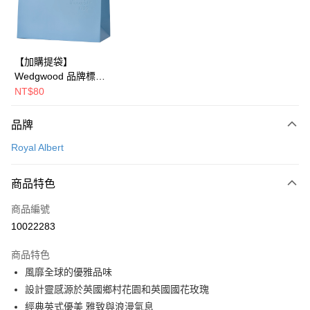
LINE Pay
華南商業銀行
彰化商業銀行
Apple Pay
上海商業儲蓄銀行
台北富邦商業銀行
國泰世華商業銀行
兆豐國際商業銀行
街口支付
臺灣中小企業銀行
台中商業銀行
【加購提袋】
匯豐（台灣）商業銀行
華泰商業銀行
Wedgwood 品牌標誌
Google Pay
聯邦商業銀行
遠東國際商業銀行
橫式提袋(長43x寬22x
NT$80
元大商業銀行
永豐商業銀行
側30cm)
運送方式
玉山商業銀行
星展（台灣）商業銀行
品牌
台新國際商業銀行
中國信託商業銀行
黑貓宅急便
台灣樂天信用卡公司
Royal Albert
每筆NT$200，滿NT$3,000(含以上)免運費
商品特色
商品編號
10022283
商品特色
風靡全球的優雅品味
設計靈感源於英國鄉村花園和英國國花玫瑰
經典英式優美 雅致與浪漫氣息