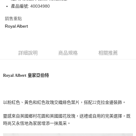
產品編號: 40034980
銷售重點
Royal Albert
詳細說明
商品規格
相關推薦
Royal Albert
皇家亞伯特
以粉紅色、黃色和紅色玫瑰交織綠色葉片，搭配
22
克拉金邊裝飾。
靈感來自英國鄉村花園和英國國花玫瑰，送禮或自用的完美選擇，既
時尚又永恆地為家居增添一抹風采。