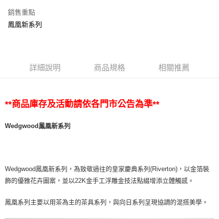
銷售重點
鳳凰新系列
詳細說明
商品規格
相關推薦
**商品庫存及活動請依各門市公告為準**
Wedgwood鳳凰新系列
Wedgwood鳳凰新系列，為致敬過往的皇家慶典系列(Riverton)，以金箔裝
飾的優雅花卉圖案，並以22K金手工浮雕金技法點綴增添立體觸感。
鳳凰系列主要以用茶為主的茶具系列，與向日系列呈現協調的混搭美學。