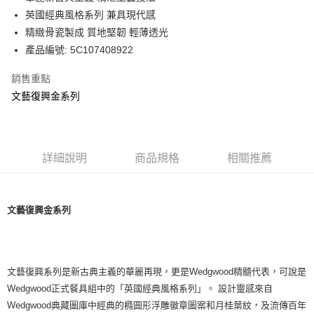
華南商業銀行
彰化商業銀行
英國經典風格系列 兼具現代感
Apple Pay
上海商業儲蓄銀行
台北富邦商業銀行
國泰世華商業銀行
兆豐國際商業銀行
精緻骨瓷製成 質地堅韌 輕薄透光
街口支付
臺灣中小企業銀行
台中商業銀行
產品編號: 5C107408922
匯豐（台灣）商業銀行
華泰商業銀行
Google Pay
聯邦商業銀行
遠東國際商業銀行
銷售重點
元大商業銀行
永豐商業銀行
文藝復興金系列
運送方式
玉山商業銀行
星展（台灣）商業銀行
台新國際商業銀行
中國信託商業銀行
黑貓宅急便
台灣樂天信用卡公司
每筆NT$200，滿NT$3,000(含以上)免運費
詳細說明
商品規格
相關推薦
文藝復興金系列
文藝復興系列是新古典主義的華麗再現，更是Wedgwood精髓代表，可說是
Wedgwood正式餐具組中的「英國經典風格系列」。 設計靈感來自
Wedgwood典藏圖庫中經典的橢圓形浮雕徽章圖案和月桂葉紋，及流傳百年