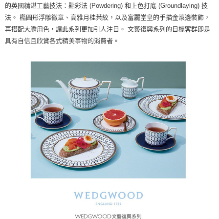
的英國精湛工藝技法：點彩法 (Powdering) 和上色打底 (Groundlaying) 技
法。 橢圓形浮雕徽章、高雅月桂葉紋，以及富麗堂皇的手描金滾邊裝飾，
再搭配大膽用色，讓此系列更加引人注目。 文藝復興系列的目標客群即是
具有自信且欣賞各式精美事物的消費者。