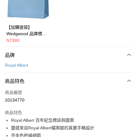
LINE Pay
華南商業銀行
彰化商業銀行
Apple Pay
上海商業儲蓄銀行
台北富邦商業銀行
國泰世華商業銀行
兆豐國際商業銀行
街口支付
臺灣中小企業銀行
台中商業銀行
【加購提袋】
匯豐（台灣）商業銀行
華泰商業銀行
Wedgwood 品牌標誌
Google Pay
聯邦商業銀行
遠東國際商業銀行
橫式提袋(長43x寬22x
NT$80
元大商業銀行
永豐商業銀行
側30cm)
運送方式
玉山商業銀行
星展（台灣）商業銀行
品牌
台新國際商業銀行
中國信託商業銀行
黑貓宅急便
台灣樂天信用卡公司
Royal Albert
每筆NT$200，滿NT$3,000(含以上)免運費
商品特色
商品編號
10134770
商品特色
Royal Albert 百年紀念標誌與圖案
靈感來自Royal Albert檔案館的真實手稿設計
亮金色杯緣細節