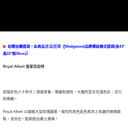
建議選購
Wedgwood
▶
如需加購提袋，此商品
品牌標誌橫式提袋(長43*
【
】
高22*側30cm)
Royal Albert 皇家亞伯特
迎接彩色六十年代！
頌揚青春、樂趣和個性，大膽的宣言充滿色彩、活力
和樂觀。
Royal Albert 以搶眼大型玫瑰圖案，強烈的黑色底色再添上有趣的規律圓
點，混合在一起創造出爵士風格。