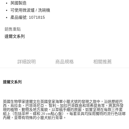
LINE Pay
英國製造
華南商業銀行
彰化商業銀行
可使用微波爐 / 洗碗機
Apple Pay
上海商業儲蓄銀行
台北富邦商業銀行
國泰世華商業銀行
兆豐國際商業銀行
產品編號: 1071815
街口支付
臺灣中小企業銀行
台中商業銀行
銷售重點
匯豐（台灣）商業銀行
華泰商業銀行
Google Pay
聯邦商業銀行
遠東國際商業銀行
達爾文系列
元大商業銀行
永豐商業銀行
運送方式
玉山商業銀行
星展（台灣）商業銀行
台新國際商業銀行
中國信託商業銀行
黑貓宅急便
台灣樂天信用卡公司
詳細說明
商品規格
相關推薦
每筆NT$200，滿NT$3,000(含以上)免運費
達爾文系列
英國生物學家達爾文在英國皇家海軍小獵犬號的發現之旅中，沿途歷經巴
西、烏拉圭、巴塔哥尼亞、
智利、加拉巴哥群島和塔希提島等，將其所發
現的植物、動物及地方風貌，以草稿手繪的原圖，如實呈現在每款三件套
組上（包括茶杯、碟和
20 cm
點心盤）。每套茶具均採用獨特的流行色琺瑯
內襯，並帶有特殊的小獵犬航行背章。