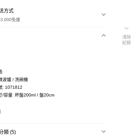
送方式
3,000免運
清除
紀錄
次付款
期付款
0 利率 每期
NT$2,500
21家銀行
造
庫商業銀行
第一商業銀行
波爐 / 洗碗機
業銀行
彰化商業銀行
 1071812
業儲蓄銀行
台北富邦商業銀行
容量: 杯盤200ml / 盤20cm
華商業銀行
兆豐國際商業銀行
小企業銀行
台中商業銀行
台灣）商業銀行
華泰商業銀行
列
y
業銀行
遠東國際商業銀行
業銀行
永豐商業銀行
業銀行
星展（台灣）商業銀行
類 (5)
際商業銀行
中國信託商業銀行