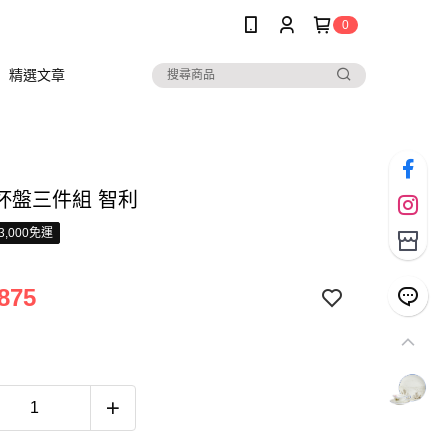
0
精選文章
杯盤三件組 智利
3,000免運
875