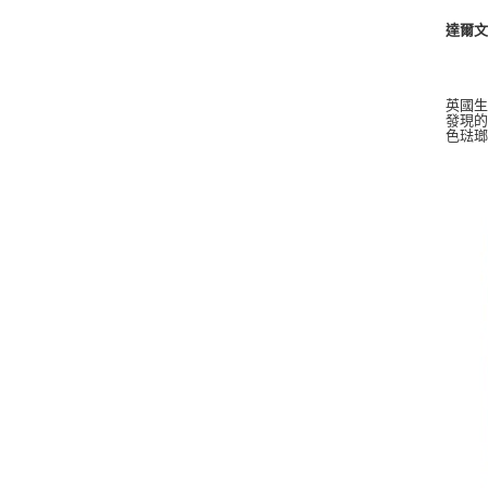
達爾
英國
發現
色琺