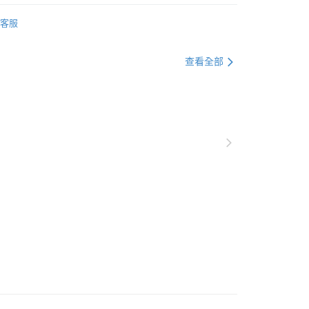
天信用卡公司
杯盤組
便
客服
皿
餐盤
00，滿NT$3,000(含以上)免運費
查看全部
惠專區
杯盤/馬克杯/壺
惠專區
缽/盤/餐具