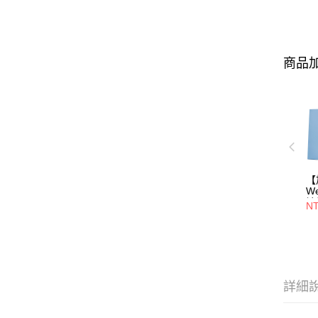
商品加
【
W
誌
N
寬
詳細