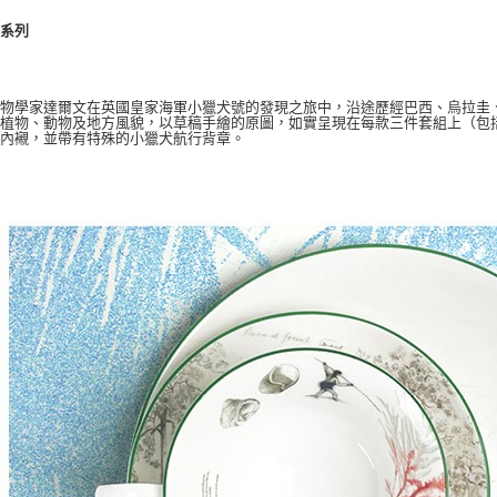
文系列
生物學家達爾文在英國皇家海軍小獵犬號的發現之旅中，沿途歷經巴西、烏拉圭
的植物、動物及地方風貌，以草稿手繪的原圖，如實呈現在每款三件套組上（包
瑯內襯，並帶有特殊的小獵犬航行背章。