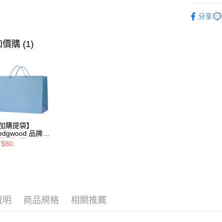
台灣樂
◆杯類
黑貓宅急
分享
◆餐盤器
每筆NT$2
多件組
價購 (1)
📢限量優
📢限量優
加購提袋】
edgwood 品牌標
橫式提袋(長43x
T$80
22x側30cm)
說明
商品規格
相關推薦