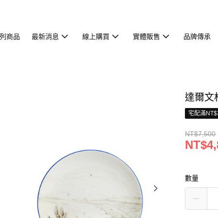
列商品
最新消息
線上購買
實體販售
品牌傳承
達爾文
宅配滿NT$
NT$7,500
NT$4,
數量