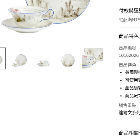
付款與運
宅配滿NT$
付款方式
商品特色
信用卡一
商品編號
10162026
信用卡分
商品特色
3 期 
英國製
合作金
可使用微
LINE Pay
華南商
產品編號:
Apple Pay
上海商
商品尺寸/
國泰世
街口支付
銷售重點
臺灣中
匯豐（
達爾文系
Google Pa
聯邦商
元大商
玉山商
商品相關分
運送方式
台新國