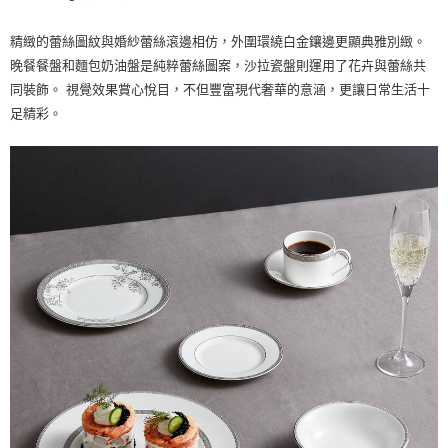
精緻的蕾絲圖紋與婚紗蕾絲滾邊相仿，外圍環繞白金鑲邊更顯典雅別緻。
晚餐餐盤和麵包奶油盤是純粹蕾絲圖案，沙拉瓷盤則運用了花卉與蕾絲共
同裝飾。 視覺效果賞心悅目，不但豐富現代奢華的意涵，更讓日常生活十
足精彩。