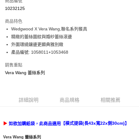
商品編號
信用卡分期付款
10232125
3 期 0 利率 每期
NT$1,386
21家銀行
商品特色
合作金庫商業銀行
第一商業銀行
LINE Pay
Wedgwood X Vera Wang,聯名系列餐具
華南商業銀行
彰化商業銀行
精緻的蕾絲圖紋與婚紗蕾絲滾邊
Apple Pay
上海商業儲蓄銀行
台北富邦商業銀行
國泰世華商業銀行
兆豐國際商業銀行
外圍環繞鑲邊更顯典雅別緻
街口支付
臺灣中小企業銀行
台中商業銀行
產品編號: 1058011+1053468
匯豐（台灣）商業銀行
華泰商業銀行
Google Pay
聯邦商業銀行
遠東國際商業銀行
銷售重點
元大商業銀行
永豐商業銀行
Vera Wang 蕾絲系列
運送方式
玉山商業銀行
星展（台灣）商業銀行
台新國際商業銀行
中國信託商業銀行
黑貓宅急便
台灣樂天信用卡公司
每筆NT$200，滿NT$3,000(含以上)免運費
詳細說明
商品規格
相關推薦
▶
如欲加購紙袋，此商品適用
【橫式提袋(長43x寬22x側30cm)】
Vera Wang 蕾絲系列