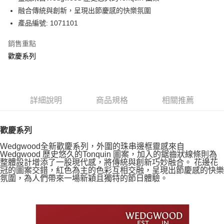
華南商業銀行
彰化商業銀行
融合傳統與創新，呈現出節慶感的快樂氛圍
Apple Pay
上海商業儲蓄銀行
台北富邦商業銀行
國泰世華商業銀行
兆豐國際商業銀行
產品編號: 1071101
街口支付
臺灣中小企業銀行
台中商業銀行
銷售重點
匯豐（台灣）商業銀行
華泰商業銀行
Google Pay
聯邦商業銀行
遠東國際商業銀行
歡慶系列
元大商業銀行
永豐商業銀行
運送方式
玉山商業銀行
星展（台灣）商業銀行
台新國際商業銀行
中國信託商業銀行
黑貓宅急便
台灣樂天信用卡公司
詳細說明
商品規格
相關推薦
每筆NT$200，滿NT$3,000(含以上)免運費
歡慶系列
Wedgwood全新歡慶系列，外圍的珠串邊框靈感來自
Wedgwood 歷史悠久的Tonquin 圖案，加入的鋸齒狀線條則為
整體設計增添了一股現代感，將傳統與創新巧妙融合。 花邊花
冠的圖案交錯，紅色為主的色彩互相交融，呈現出節慶感的快樂
氛圍，為人們帶來一場新穎且獨特的節日體驗。