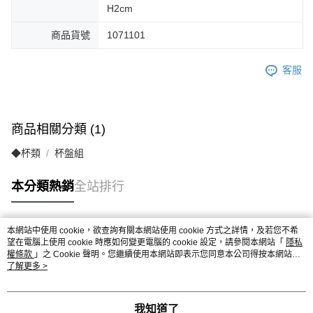
H2cm
商品貨號
1071101
客服
商品相關分類 (1)
◆杯類
杯盤組
本分類熱銷
全站排行
本網站中使用 cookie，欲查詢有關本網站使用 cookie 方式之詳情，及若您不希
熱門標籤
望在電腦上使用 cookie 時應如何變更電腦的 cookie 設定，請參閱本網站「
隱私
權條款
」之 Cookie 聲明。您繼續使用本網站即表示您同意本公司得按本網站使
用條款之 Cookie 聲明使用 cookie。
了解更多 >
我知道了