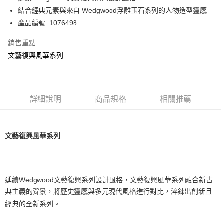
華南商業銀行
彰化商業銀行
結合經典元素與來自 Wedgwood浮雕玉石系列的人物造型靈感
Apple Pay
上海商業儲蓄銀行
台北富邦商業銀行
國泰世華商業銀行
兆豐國際商業銀行
產品編號: 1076498
街口支付
臺灣中小企業銀行
台中商業銀行
銷售重點
匯豐（台灣）商業銀行
華泰商業銀行
Google Pay
聯邦商業銀行
遠東國際商業銀行
文藝復興風華系列
元大商業銀行
永豐商業銀行
運送方式
玉山商業銀行
星展（台灣）商業銀行
台新國際商業銀行
中國信託商業銀行
黑貓宅急便
台灣樂天信用卡公司
詳細說明
商品規格
相關推薦
每筆NT$200，滿NT$3,000(含以上)免運費
文藝復興風華系列
延續
Wedgwood
文藝復興系列設計風格，文藝復興風華系列融合新古
典主義的背景，將歷史靈感與多元現代風格進行對比，淬鍊出創新且
經典的全新系列。