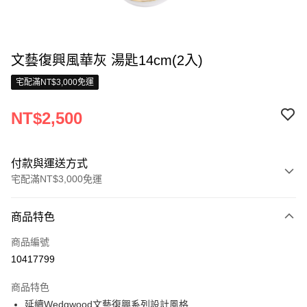
文藝復興風華灰 湯匙14cm(2入)
宅配滿NT$3,000免運
NT$2,500
付款與運送方式
宅配滿NT$3,000免運
付款方式
商品特色
信用卡一次付款
商品編號
信用卡分期付款
10417799
3 期 0 利率 每期
NT$833
21家銀行
商品特色
合作金庫商業銀行
第一商業銀行
LINE Pay
延續Wedgwood文藝復興系列設計風格