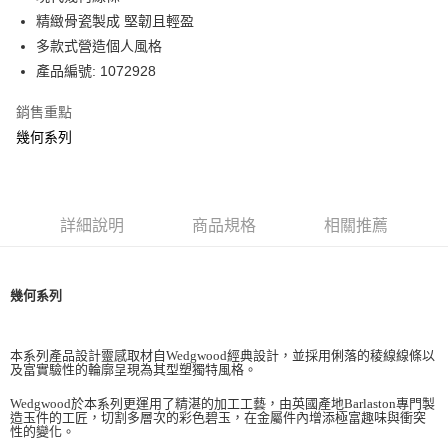
華南商業銀行
彰化商業銀行
精緻骨瓷製成 堅韌且輕盈
Apple Pay
上海商業儲蓄銀行
台北富邦商業銀行
國泰世華商業銀行
兆豐國際商業銀行
多款式營造個人風格
街口支付
臺灣中小企業銀行
台中商業銀行
產品編號: 1072928
匯豐（台灣）商業銀行
華泰商業銀行
Google Pay
聯邦商業銀行
遠東國際商業銀行
銷售重點
元大商業銀行
永豐商業銀行
幾何系列
運送方式
玉山商業銀行
星展（台灣）商業銀行
台新國際商業銀行
中國信託商業銀行
黑貓宅急便
台灣樂天信用卡公司
每筆NT$200，滿NT$3,000(含以上)免運費
詳細說明
商品規格
相關推薦
幾何系列
本系列產品設計靈感取材自Wedgwood經典設計，並採用俐落的稜線線條以
及富實驗性的輪廓呈現為其型塑獨特風格。
Wedgwood於本系列更運用了精湛的加工工藝，由英國產地Barlaston專門製
造玉件的工匠，切割多層次的彩色碧玉，在金屬件內增添極富趣味與衝突
性的變化。