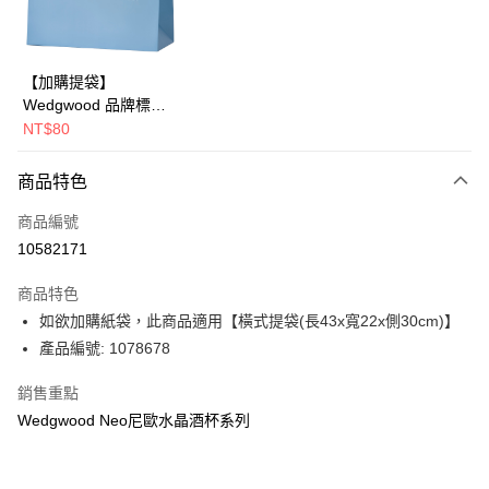
華南商業銀行
彰化商業銀行
Apple Pay
上海商業儲蓄銀行
台北富邦商業銀行
國泰世華商業銀行
兆豐國際商業銀行
街口支付
臺灣中小企業銀行
台中商業銀行
【加購提袋】
匯豐（台灣）商業銀行
華泰商業銀行
Wedgwood 品牌標誌
Google Pay
聯邦商業銀行
遠東國際商業銀行
橫式提袋(長43x寬22x
NT$80
元大商業銀行
永豐商業銀行
側30cm)
運送方式
玉山商業銀行
星展（台灣）商業銀行
商品特色
台新國際商業銀行
中國信託商業銀行
黑貓宅急便
台灣樂天信用卡公司
商品編號
每筆NT$200，滿NT$3,000(含以上)免運費
10582171
商品特色
如欲加購紙袋，此商品適用【橫式提袋(長43x寬22x側30cm)】
產品編號: 1078678
銷售重點
Wedgwood Neo尼歐水晶酒杯系列