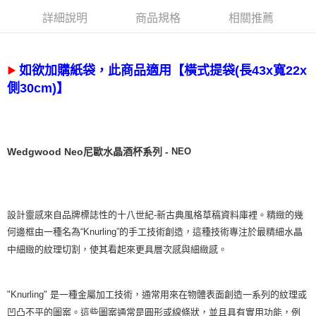
詳細說明
商品規格
相關推薦
如欲加購紙袋，此商品適用
【橫式提袋(長43x寬22x
▶
】
側30cm)
NEO
Wedgwood Neo尼歐水晶酒杯系列 -
設計靈感來自品牌標誌性的十八世紀
-
新古典風格草稿資料庫裡。精緻的幾
何邊框由一種名為
“Knurling”
的手工技術創造，這種技術專注於最精細水晶
中細緻的紋理切割，使其看起來更具層次感與細緻感。
是一種金屬加工技術，通常用來在物體表面創造一系列的紋理或
"Knurling"
凹凸不平的圖案。這些圖案通常是圓形或線條狀，並且具有實用功能，例