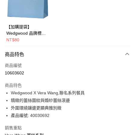
LINE Pay
華南商業銀行
彰化商業銀行
Apple Pay
上海商業儲蓄銀行
台北富邦商業銀行
國泰世華商業銀行
兆豐國際商業銀行
街口支付
臺灣中小企業銀行
台中商業銀行
【加購提袋】
匯豐（台灣）商業銀行
華泰商業銀行
Wedgwood 品牌標誌
Google Pay
聯邦商業銀行
遠東國際商業銀行
橫式提袋(長43x寬22x
NT$80
元大商業銀行
永豐商業銀行
側30cm)
運送方式
玉山商業銀行
星展（台灣）商業銀行
商品特色
台新國際商業銀行
中國信託商業銀行
黑貓宅急便
台灣樂天信用卡公司
商品編號
每筆NT$200，滿NT$3,000(含以上)免運費
10603602
商品特色
Wedgwood X Vera Wang,聯名系列餐具
精緻的蕾絲圖紋與婚紗蕾絲滾邊
外圍環繞鑲邊更顯典雅別緻
產品編號: 40030692
銷售重點