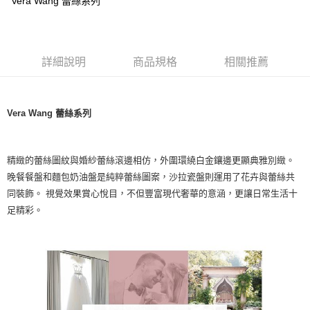
Vera Wang 蕾絲系列
詳細說明
商品規格
相關推薦
Vera Wang 蕾絲系列
精緻的蕾絲圖紋與婚紗蕾絲滾邊相仿，外圍環繞白金鑲邊更顯典雅別緻。
晚餐餐盤和麵包奶油盤是純粹蕾絲圖案，沙拉瓷盤則運用了花卉與蕾絲共
同裝飾。 視覺效果賞心悅目，不但豐富現代奢華的意涵，更讓日常生活十
足精彩。