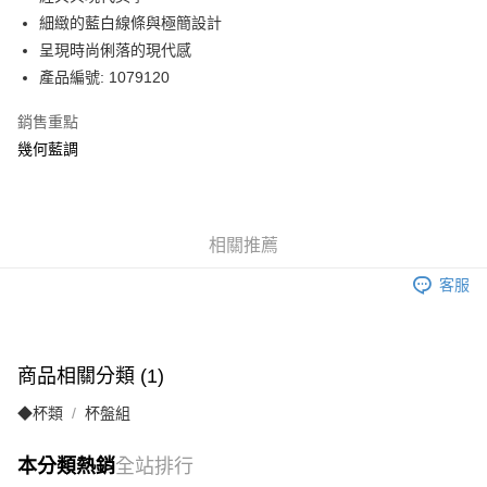
華南商業銀行
彰化商業銀行
細緻的藍白線條與極簡設計
Apple Pay
上海商業儲蓄銀行
台北富邦商業銀行
國泰世華商業銀行
兆豐國際商業銀行
呈現時尚俐落的現代感
街口支付
臺灣中小企業銀行
台中商業銀行
產品編號: 1079120
匯豐（台灣）商業銀行
華泰商業銀行
Google Pay
聯邦商業銀行
遠東國際商業銀行
銷售重點
元大商業銀行
永豐商業銀行
幾何藍調
運送方式
玉山商業銀行
星展（台灣）商業銀行
台新國際商業銀行
中國信託商業銀行
黑貓宅急便
台灣樂天信用卡公司
每筆NT$200，滿NT$3,000(含以上)免運費
相關推薦
客服
商品相關分類 (1)
◆杯類
杯盤組
本分類熱銷
全站排行