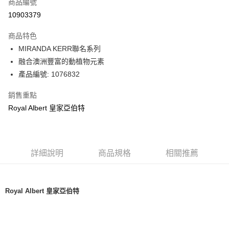
LINE Pay
商品編號
華南商業銀行
彰化商業銀行
10903379
Apple Pay
上海商業儲蓄銀行
台北富邦商業銀行
國泰世華商業銀行
兆豐國際商業銀行
商品特色
街口支付
臺灣中小企業銀行
台中商業銀行
MIRANDA KERR聯名系列
匯豐（台灣）商業銀行
華泰商業銀行
Google Pay
融合澳洲豐富的動植物元素
聯邦商業銀行
遠東國際商業銀行
元大商業銀行
永豐商業銀行
產品編號: 1076832
運送方式
玉山商業銀行
星展（台灣）商業銀行
台新國際商業銀行
中國信託商業銀行
銷售重點
黑貓宅急便
台灣樂天信用卡公司
Royal Albert 皇家亞伯特
每筆NT$200，滿NT$3,000(含以上)免運費
詳細說明
商品規格
相關推薦
Royal Albert 皇家亞伯特