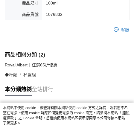
產品尺寸
160ml
商品貨號
1076832
客服
商品相關分類 (2)
Royal Albert｜任選65折優惠
◆杯類
杯盤組
本分類熱銷
全站排行
本網站中使用 cookie，欲查詢有關本網站使用 cookie 方式之詳情，及若您不希
熱門標籤
望在電腦上使用 cookie 時應如何變更電腦的 cookie 設定，請參閱本網站「
隱私
權條款
」之 Cookie 聲明。您繼續使用本網站即表示您同意本公司得按本網站使
用條款之 Cookie 聲明使用 cookie。
了解更多 >