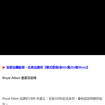
如欲加購紙袋，此商品適用【橫式提袋(長43x寬22x側30cm)】
▶
Royal Albert 皇家亞伯特
Royal Albert 品牌於1906 年建立，全新100年紀念系列，慶祝這段時期的設
計。