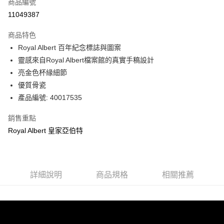
LINE Pay
商品編號
華南商業銀行
彰化商業銀行
11049387
Apple Pay
上海商業儲蓄銀行
台北富邦商業銀行
國泰世華商業銀行
兆豐國際商業銀行
商品特色
街口支付
臺灣中小企業銀行
台中商業銀行
Royal Albert 百年紀念標誌與圖案
匯豐（台灣）商業銀行
華泰商業銀行
Google Pay
靈感來自Royal Albert檔案館的真實手稿設計
聯邦商業銀行
遠東國際商業銀行
元大商業銀行
永豐商業銀行
亮金色杯緣細節
運送方式
玉山商業銀行
星展（台灣）商業銀行
優質骨瓷
台新國際商業銀行
中國信託商業銀行
黑貓宅急便
產品編號: 40017535
台灣樂天信用卡公司
每筆NT$200，滿NT$3,000(含以上)免運費
銷售重點
Royal Albert 皇家亞伯特
詳細說明
商品規格
相關推薦