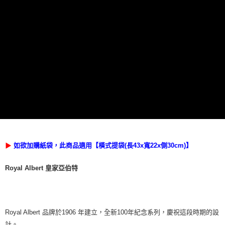
如欲加購紙袋，此商品適用【橫式提袋(長43x寬22x側30cm)】
▶
Royal Albert 皇家亞伯特
Royal Albert 品牌於1906 年建立，全新100年紀念系列，慶祝這段時期的設
計。