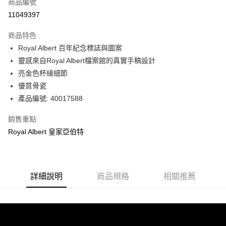
LINE Pay
商品編號
華南商業銀行
彰化商業銀行
11049397
Apple Pay
上海商業儲蓄銀行
台北富邦商業銀行
國泰世華商業銀行
兆豐國際商業銀行
商品特色
街口支付
臺灣中小企業銀行
台中商業銀行
Royal Albert 百年紀念標誌與圖案
匯豐（台灣）商業銀行
華泰商業銀行
Google Pay
靈感來自Royal Albert檔案館的真實手稿設計
聯邦商業銀行
遠東國際商業銀行
元大商業銀行
永豐商業銀行
亮金色杯緣細節
運送方式
玉山商業銀行
星展（台灣）商業銀行
優質骨瓷
台新國際商業銀行
中國信託商業銀行
黑貓宅急便
產品編號: 40017588
台灣樂天信用卡公司
每筆NT$200，滿NT$3,000(含以上)免運費
銷售重點
Royal Albert 皇家亞伯特
詳細說明
商品規格
相關推薦