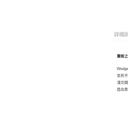
詳細
賽姬之戀
Wed
至死不
淺交
造出柔