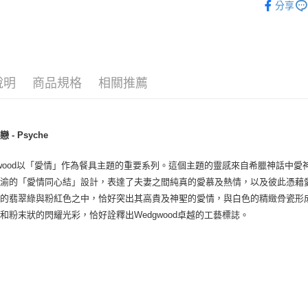
分享
台灣樂
黑貓宅急
◆餐盤器
每筆NT$2
說明
商品規格
相關推薦
 - Psyche
gwood以「愛情」作為餐具主題的重要系列。這個主題的靈感來自希臘神話中愛神C
渝的「愛情同心結」設計，表達了夫妻之間純真的愛慕及熱情，以及彼此憑藉愛克
錯的翡翠綠與粉紅色之中，恰好突出其高貴及神聖的愛情，與白色的精緻骨瓷形
和粉末狀的閃耀光彩，恰好詮釋出Wedgwood卓越的工藝標誌。