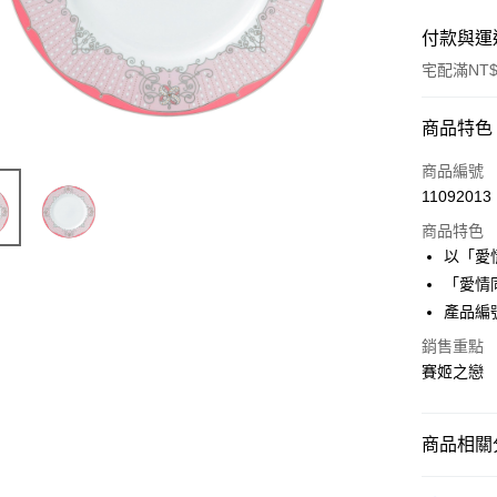
付款與運
宅配滿NT$
付款方式
商品特色
信用卡一
商品編號
11092013
信用卡分
商品特色
3 期 
以「愛
合作金
「愛情
LINE Pay
華南商
產品編號:
Apple Pay
上海商
銷售重點
國泰世
街口支付
賽姬之戀
臺灣中
匯豐（
Google Pa
聯邦商
商品相關分
元大商
玉山商
運送方式
📢限量優
台新國