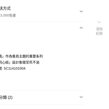
送方式
3,000免運
清除
紀錄
次付款
期付款
0 利率 每期
NT$600
21家銀行
情」作為餐具主題的重要系列
庫商業銀行
第一商業銀行
同心結」設計象徵至死不渝
業銀行
彰化商業銀行
 5C114101004
業儲蓄銀行
台北富邦商業銀行
華商業銀行
兆豐國際商業銀行
小企業銀行
台中商業銀行
台灣）商業銀行
華泰商業銀行
y
業銀行
遠東國際商業銀行
類 (2)
業銀行
永豐商業銀行
業銀行
星展（台灣）商業銀行
惠專區
缽/盤/餐具
際商業銀行
中國信託商業銀行