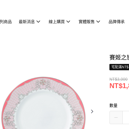
列商品
最新消息
線上購買
實體販售
品牌傳承
賽姬之戀
宅配滿NT$
NT$3,000
NT$1,
數量