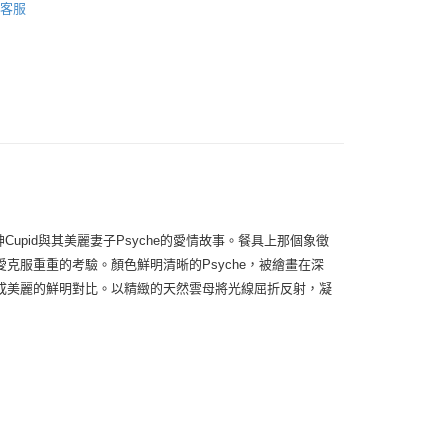
客服
天信用卡公司
便
皿
餐盤
00，滿NT$3,000(含以上)免運費
upid與其美麗妻子Psyche的愛情故事。餐具上那個象徵
服重重的考驗。顏色鮮明清晰的Psyche，被繪畫在深
成美麗的鮮明對比。以精緻的天然雲母將光線屈折反射，凝