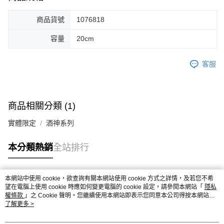
商品貨號
1076818
容量
20cm
客服
商品相關分類 (1)
實體限定
酒神系列
本分類熱銷
全站排行
本網站中使用 cookie，欲查詢有關本網站使用 cookie 方式之詳情，及若您不希
熱門標籤
望在電腦上使用 cookie 時應如何變更電腦的 cookie 設定，請參閱本網站「
隱私
權條款
」之 Cookie 聲明。您繼續使用本網站即表示您同意本公司得按本網站使
用條款之 Cookie 聲明使用 cookie。
了解更多 >