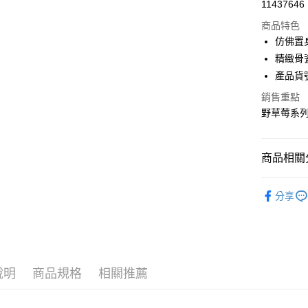
11437646
信用卡分
商品特色
3 期 
仿佛置
合作金
精緻骨
LINE Pay
華南商
產品貨號:
Apple Pay
上海商
銷售重點
國泰世
街口支付
野草莓系
臺灣中
匯豐（
Google Pa
聯邦商
商品相關分
元大商
玉山商
運送方式
◆餐盤器
台新國
分享
台灣樂
黑貓宅急
◆餐盤器
每筆NT$2
官網獨家
說明
商品規格
相關推薦