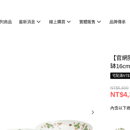
列商品
最新消息
線上購買
實體販售
品牌傳承
【官網
缽16c
宅配滿NT$
NT$5,600
NT$4,
內含以下