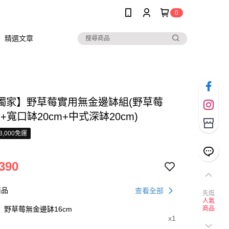
0
精選文章
獨家】野草莓實用無金邊缽組(野草莓
m+寬口缽20cm+中式深缽20cm)
3,000免運
390
商品
查看全部
先逛
人氣
野草莓無金邊缽16cm
商品
x1