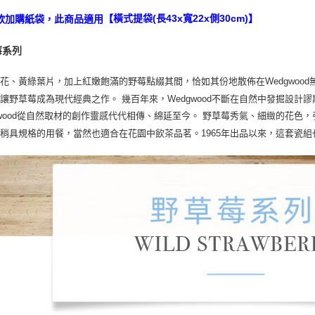
欲加購紙袋，此商品適用
【橫式提袋(長43x寬22x側30cm)】
莓系列
花、黃綠葉片，加上紅嫩飽滿的野莓點綴其間，恰如其份地散佈在Wedgwoo
讓野草莓成為現代經典之作。 幾百年來，Wedgwood不斷在自然中發掘設
gwood從自然取材的創作靈感代代相傳、綿延至今。 野草莓秀氣、細緻的花
稍具規格的用餐，當然也適合在花園中飲茶品茗。1965年出品以來，這套瓷