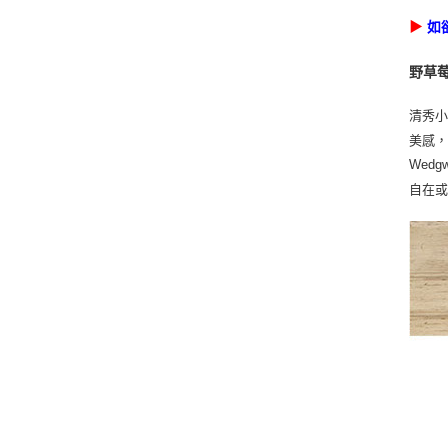
▶
如
野草
清秀小
美感，
Wed
自在或