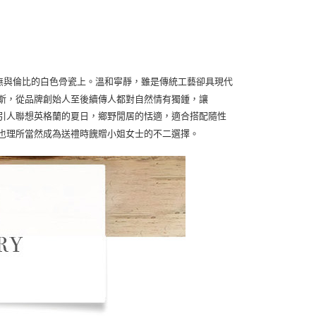
d無與倫比的白色骨瓷上。溫和寧靜，雖是傳統工藝卻具現代
計謬斯，從品牌創始人至後續傳人都對自然情有獨鍾，讓
色，引人聯想英格蘭的夏日，鄉野閒居的恬適，適合搭配隨性
組也理所當然成為送禮時餽贈小姐女士的不二選擇。