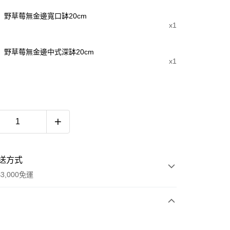
野草莓無金邊寬口缽20cm
x1
野草莓無金邊中式深缽20cm
x1
送方式
3,000免運
次付款