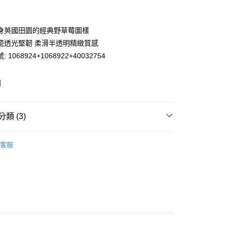
期付款
0 利率 每期
NT$1,463
21家銀行
身英國田園的經典野草莓圖樣
庫商業銀行
第一商業銀行
瓷透光堅韌 柔滑半透明精緻質感
業銀行
彰化商業銀行
 1068924+1068922+40032754
業儲蓄銀行
台北富邦商業銀行
華商業銀行
兆豐國際商業銀行
列
小企業銀行
台中商業銀行
台灣）商業銀行
華泰商業銀行
y
業銀行
遠東國際商業銀行
類 (3)
業銀行
永豐商業銀行
業銀行
星展（台灣）商業銀行
皿
餐盤
際商業銀行
中國信託商業銀行
客服
天信用卡公司
便
皿
餐碗/缽/盅
00，滿NT$3,000(含以上)免運費
｜本月限時優惠組