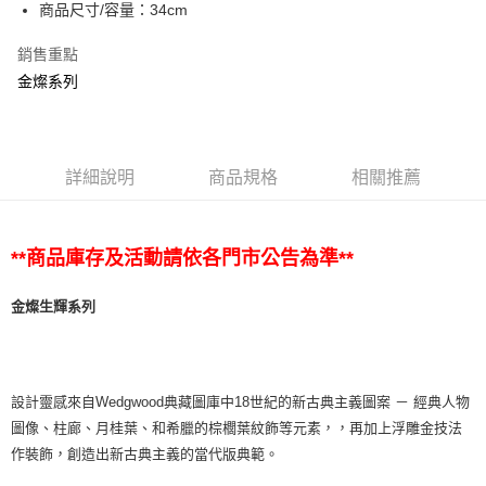
商品尺寸/容量：34cm
銷售重點
金燦系列
詳細說明
商品規格
相關推薦
**商品庫存及活動請依各門市公告為準**
金燦生輝系列
設計靈感來自Wedgwood典藏圖庫中18世紀的新古典主義圖案 － 經典人物
圖像、柱廊、月桂葉、和希臘的棕櫚葉紋飾等元素，，再加上浮雕金技法
作裝飾，創造出新古典主義的當代版典範。