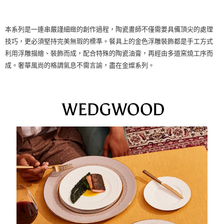
本系列是一連串嚴謹細緻的創作過程，陶瓷畫師不僅需要具備頂尖的處理
技巧，更必須堅持完美無瑕的標準。餐具上的金色浮雕裝飾都是手工方式
利用浮雕描繪、裝飾而成，配合特殊的陶瓷油膏，再經由多道窯燒工序而
成。奢華風尚的格調氣息不需言諭，盡在金燦系列。