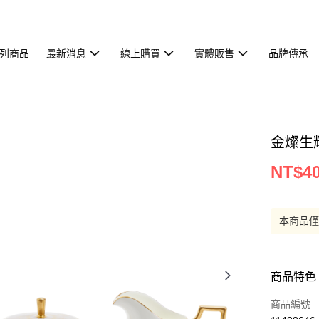
列商品
最新消息
線上購買
實體販售
品牌傳承
金燦生
NT$40
本商品
商品特色
商品編號