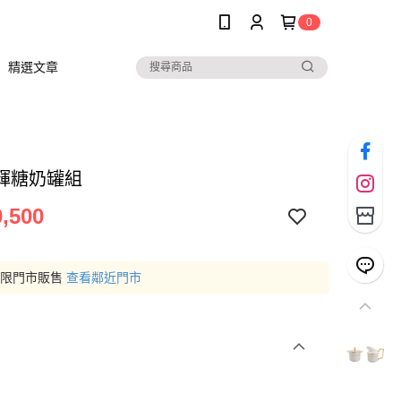
0
精選文章
輝糖奶罐組
,500
僅限門市販售
查看鄰近門市