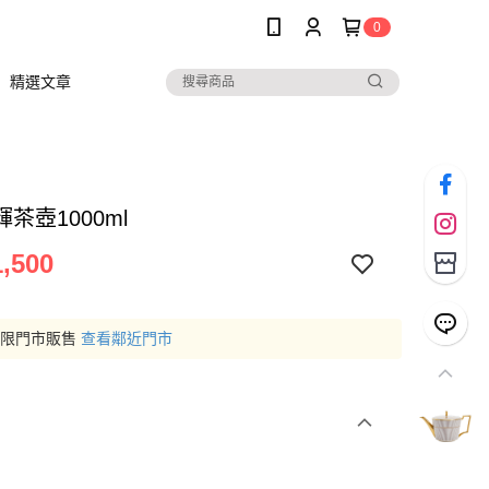
0
精選文章
茶壺1000ml
,500
僅限門市販售
查看鄰近門市