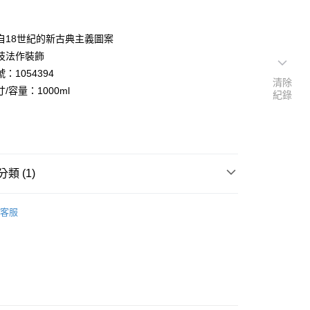
自18世紀的新古典主義圖案
技法作裝飾
：1054394
清除
/容量：1000ml
紀錄
類 (1)
金燦系列
客服