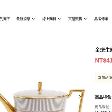
列商品
最新消息
線上購買
實體販售
品牌傳承
金燦生輝
NT$41
本商品
商品特色
商品編號