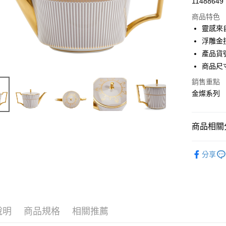
11488649
商品特色
靈感來
浮雕金
產品貨號
商品尺寸
銷售重點
金燦系列
商品相關分
實體限定
分享
說明
商品規格
相關推薦