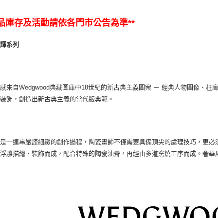
商品庫存及活動請依各門市公告為準**
生輝系列
感來自Wedgwood典藏圖庫中18世紀的新古典主義圖案 － 經典人物圖像
作裝飾，創造出新古典主義的當代版典範。
列是一連串嚴謹細緻的創作過程，陶瓷畫師不僅需要具備頂尖的處理技巧，更必
用浮雕描繪、裝飾而成，配合特殊的陶瓷油膏，再經由多道窯燒工序而成。奢華