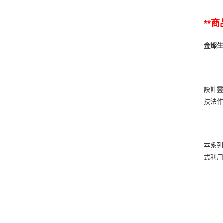
**
金燦
設計靈
技法
本系
式利