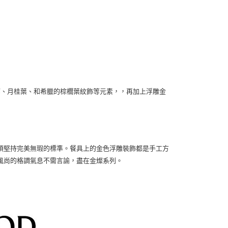
、柱廊、月桂葉、和希臘的棕櫚葉紋飾等元素，，再加上浮雕金
須堅持完美無瑕的標準。餐具上的金色浮雕裝飾都是手工方
風尚的格調氣息不需言諭，盡在金燦系列。