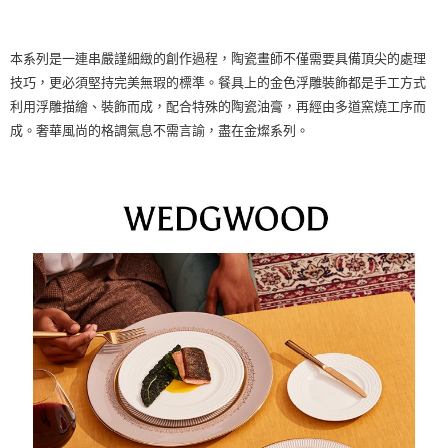
本系列是一連串嚴謹細緻的創作過程，陶瓷畫師不僅需要具備頂尖的處理
技巧，更必須堅持完美無瑕的標準。餐具上的金色浮雕裝飾都是手工方式
利用浮雕描繪、裝飾而成，配合特殊的陶瓷油膏，再經由多道窯燒工序而
成。奢華風尚的格調氣息不需言諭，盡在金燦系列。