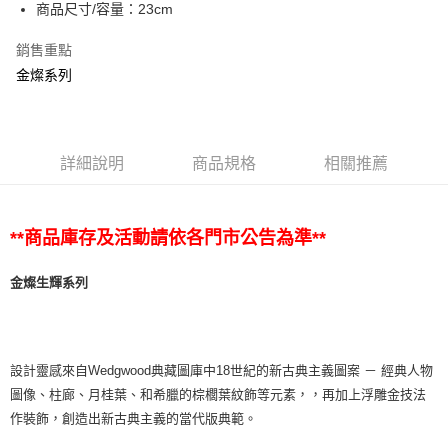
商品尺寸/容量：23cm
銷售重點
金燦系列
詳細說明
商品規格
相關推薦
**商品庫存及活動請依各門市公告為準**
金燦生輝系列
設計靈感來自Wedgwood典藏圖庫中18世紀的新古典主義圖案 － 經典人物
圖像、柱廊、月桂葉、和希臘的棕櫚葉紋飾等元素，，再加上浮雕金技法
作裝飾，創造出新古典主義的當代版典範。