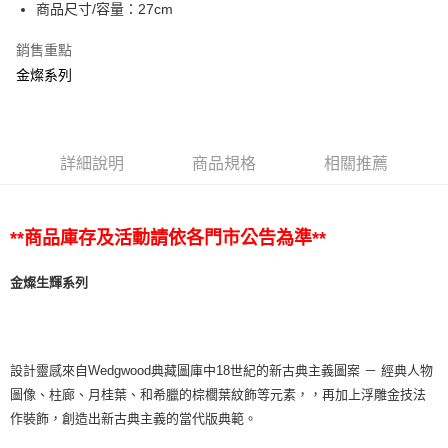
商品尺寸/容量：27cm
銷售重點
金燦系列
詳細說明
商品規格
相關推薦
**商品庫存及活動請依各門市公告為準**
金燦生輝系列
設計靈感來自Wedgwood典藏圖庫中18世紀的新古典主義圖案 － 經典人物
圖像、柱廊、月桂葉、和希臘的棕櫚葉紋飾等元素，，再加上浮雕金技法
作裝飾，創造出新古典主義的當代版典範。