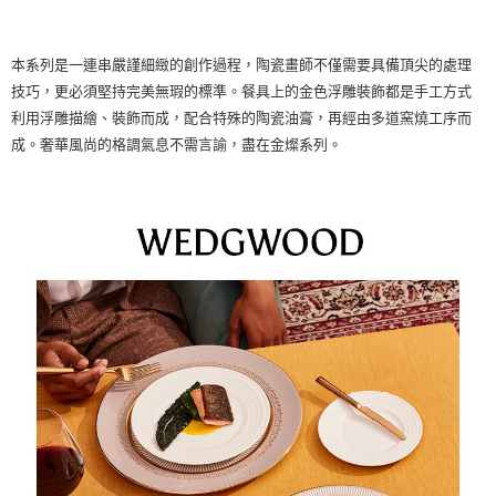
本系列是一連串嚴謹細緻的創作過程，陶瓷畫師不僅需要具備頂尖的處理
技巧，更必須堅持完美無瑕的標準。餐具上的金色浮雕裝飾都是手工方式
利用浮雕描繪、裝飾而成，配合特殊的陶瓷油膏，再經由多道窯燒工序而
成。奢華風尚的格調氣息不需言諭，盡在金燦系列。