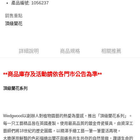
產品編號: 1056237
銷售重點
頂級蘭花
詳細說明
商品規格
相關推薦
**
商品庫存及活動請依各門市公告為準**
頂級蘭花系列
Wedgwood以創辦人對植物園藝的熱愛為靈感，推出「頂級蘭花系列」。
每一只工藝精品皆在英國產製。使用最高品質的鍍金骨瓷餐具，由資深工
藝師們將18世紀的歷史圖鑑，以精湛手繪工藝一筆一筆靈活再現。
大膽運用鮮豔的色彩描繪出蘭花與蜂鳥共生共存的自然景緻，讚頌生命的