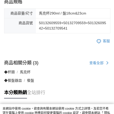
商品規格
商品容量/尺寸
馬克杯290ml / 盤18cm&23cm
商品貨號
50132609559+50132709559+501326095
42+50132709541
客服
商品相關分類 (3)
查看全部
◆杯類
馬克杯
◆餐盤器皿
餐盤
本分類熱銷
全站排行
本網站中使用 cookie，欲查詢有關本網站使用 cookie 方式之詳情，及若您不希
熱門標籤
望在電腦上使用 cookie 時應如何變更電腦的 cookie 設定，請參閱本網站「
隱私