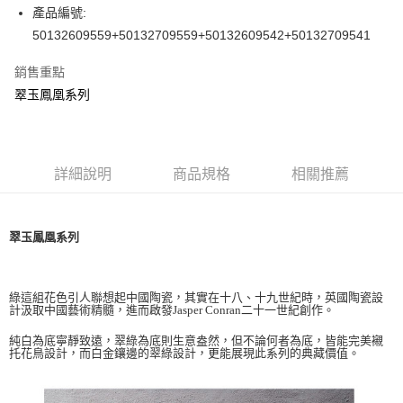
街口支付
臺灣中小企業銀行
台中商業銀行
產品編號:
匯豐（台灣）商業銀行
華泰商業銀行
50132609559+50132709559+50132609542+50132709541
Google Pay
聯邦商業銀行
遠東國際商業銀行
元大商業銀行
永豐商業銀行
銷售重點
運送方式
玉山商業銀行
星展（台灣）商業銀行
翠玉鳳凰系列
台新國際商業銀行
中國信託商業銀行
黑貓宅急便
台灣樂天信用卡公司
每筆NT$200，滿NT$3,000(含以上)免運費
詳細說明
商品規格
相關推薦
翠玉鳳凰系列
綠這組花色引人聯想起中國陶瓷，其實在十八、十九世紀時，英國陶瓷設
計汲取中國藝術精髓，進而啟發Jasper Conran二十一世紀創作。
純白為底寧靜致遠，翠綠為底則生意盎然，但不論何者為底，皆能完美襯
托花鳥設計，而白金鑲邊的翠綠設計，更能展現此系列的典藏價值
。