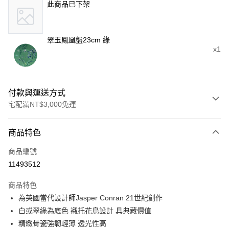
此商品已下架
翠玉鳳凰盤23cm 綠
x1
付款與運送方式
宅配滿NT$3,000免運
付款方式
商品特色
信用卡一次付款
商品編號
信用卡分期付款
11493512
3 期 0 利率 每期
NT$1,933
21家銀行
商品特色
合作金庫商業銀行
第一商業銀行
LINE Pay
為英國當代設計師Jasper Conran 21世紀創作
華南商業銀行
彰化商業銀行
白或翠綠為底色 襯托花鳥設計 具典藏價值
Apple Pay
上海商業儲蓄銀行
台北富邦商業銀行
國泰世華商業銀行
兆豐國際商業銀行
精緻骨瓷強韌輕薄 透光性高