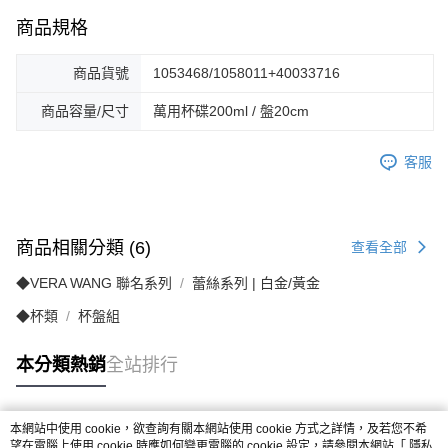
商品規格
商品貨號
1053468/1058011+40033716
商品容量/尺寸
萬用杯碟200ml / 盤20cm
客服
商品相關分類 (6)
查看全部
◆VERA WANG 聯名系列
蕾絲系列 | 白金/黃金
◆杯類
杯盤組
本分類熱銷
全站排行
本網站中使用 cookie，欲查詢有關本網站使用 cookie 方式之詳情，及若您不希
熱門標籤
望在電腦上使用 cookie 時應如何變更電腦的 cookie 設定，請參閱本網站「
隱私