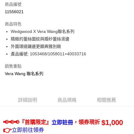
商品編號
信用卡分期付款
11556021
3 期 0 利率 每期
NT$1,400
21家銀行
商品特色
合作金庫商業銀行
第一商業銀行
LINE Pay
Wedgwood X Vera Wang聯名系列
華南商業銀行
彰化商業銀行
精緻的蕾絲圖紋與婚紗蕾絲滾邊
Apple Pay
上海商業儲蓄銀行
台北富邦商業銀行
國泰世華商業銀行
兆豐國際商業銀行
外圍環繞鑲邊更顯典雅別緻
街口支付
臺灣中小企業銀行
台中商業銀行
產品編號: 1053468/1058011+40033716
匯豐（台灣）商業銀行
華泰商業銀行
Google Pay
聯邦商業銀行
遠東國際商業銀行
銷售重點
元大商業銀行
永豐商業銀行
Vera Wang 聯名系列
運送方式
玉山商業銀行
星展（台灣）商業銀行
台新國際商業銀行
中國信託商業銀行
黑貓宅急便
台灣樂天信用卡公司
每筆NT$200，滿NT$3,000(含以上)免運費
詳細說明
商品規格
相關推薦
$1,000
首購限定』
，
📢📢📢『
領券現折
立即註冊
👉
立即前往領券