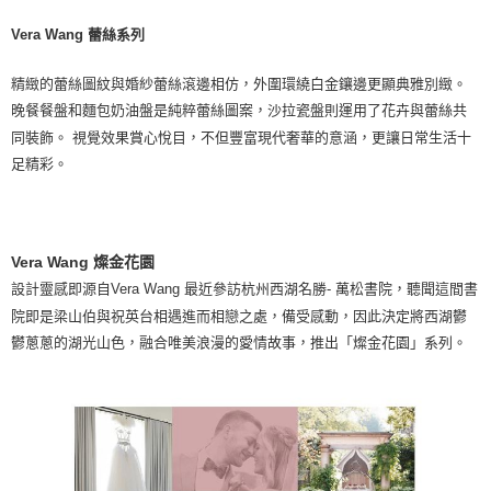
Vera Wang 蕾絲系列
精緻的蕾絲圖紋與婚紗蕾絲滾邊相仿，外圍環繞白金鑲邊更顯典雅別緻。
晚餐餐盤和麵包奶油盤是純粹蕾絲圖案，沙拉瓷盤則運用了花卉與蕾絲共
同裝飾。 視覺效果賞心悅目，不但豐富現代奢華的意涵，更讓日常生活十
足精彩。
Vera Wang 燦金花園
設計靈感即源自Vera Wang 最近參訪杭州西湖名勝- 萬松書院，聽聞這間書
院即是梁山伯與祝英台相遇進而相戀之處，備受感動，因此決定將西湖鬱
鬱蔥蔥的湖光山色，融合唯美浪漫的愛情故事，推出「燦金花園」系列。