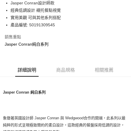
LINE Pay
Jasper Conran設計師款
華南商業銀行
彰化商業銀行
經典低調設計 襯托餐點視覺
Apple Pay
上海商業儲蓄銀行
台北富邦商業銀行
國泰世華商業銀行
兆豐國際商業銀行
實用美觀 可與其他系列搭配
街口支付
臺灣中小企業銀行
台中商業銀行
產品編號: 50191309545
匯豐（台灣）商業銀行
華泰商業銀行
Google Pay
聯邦商業銀行
遠東國際商業銀行
銷售重點
元大商業銀行
永豐商業銀行
Jasper Conran純白系列
運送方式
玉山商業銀行
星展（台灣）商業銀行
台新國際商業銀行
中國信託商業銀行
黑貓宅急便
台灣樂天信用卡公司
每筆NT$200，滿NT$3,000(含以上)免運費
詳細說明
商品規格
相關推薦
Jasper Conran 純白系列
象徵著英國設計師 Jasper Conran 與 Wedgwood合作的開端，此系列以最
純粹的形式呈現極致簡約的素白設計，這款經典的餐盤採用低調的設計，