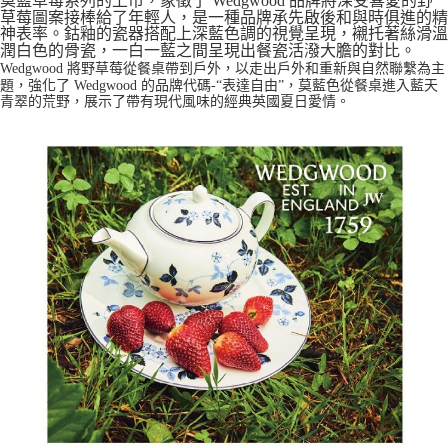
莫藍草莓系列的上市，象徵了 Wedgwood 品牌將深受喜愛的野
草莓圖案接棒給了年輕人，是一種品牌承先啟後和與時俱進的精
神表率。鈷釉的瓷器搭配上深藍色調的視覺呈現，襯托著絲滑溫
潤白色的骨瓷，一白一藍之間呈現出餐瓷活潑大膽的對比。
Wedgwood 將野草莓從餐桌帶到戶外，以走出戶外和重新與自然聯繫為主
題，強化了 Wedgwood 的品牌代碼-“表達自由”，莫藍色從餐桌進入藍天
青翠的荒野，展示了帶有現代風味的經典英國夏日愛情。