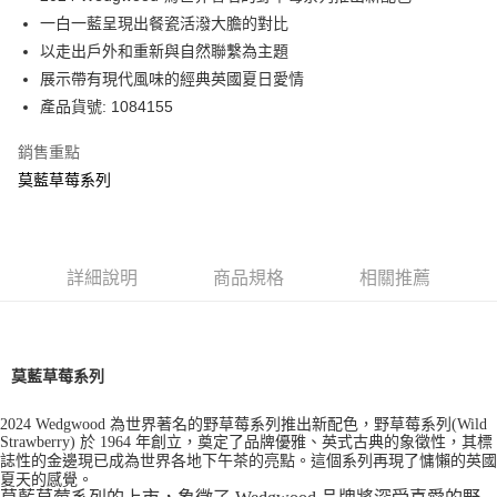
華南商業銀行
彰化商業銀行
一白一藍呈現出餐瓷活潑大膽的對比
Apple Pay
上海商業儲蓄銀行
台北富邦商業銀行
國泰世華商業銀行
兆豐國際商業銀行
以走出戶外和重新與自然聯繫為主題
街口支付
臺灣中小企業銀行
台中商業銀行
展示帶有現代風味的經典英國夏日愛情
匯豐（台灣）商業銀行
華泰商業銀行
產品貨號: 1084155
Google Pay
聯邦商業銀行
遠東國際商業銀行
元大商業銀行
永豐商業銀行
銷售重點
運送方式
玉山商業銀行
星展（台灣）商業銀行
莫藍草莓系列
台新國際商業銀行
中國信託商業銀行
黑貓宅急便
台灣樂天信用卡公司
每筆NT$200，滿NT$3,000(含以上)免運費
詳細說明
商品規格
相關推薦
莫藍草莓系列
2024 Wedgwood 為世界著名的野草莓系列推出新配色，野草莓系列(Wild
Strawberry) 於 1964 年創立，奠定了品牌優雅、英式古典的象徵性，其標
誌性的金邊現已成為世界各地下午茶的亮點。這個系列再現了慵懶的英國
夏天的感覺。