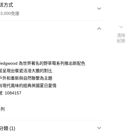
送方式
3,000免運
清除
次付款
紀錄
期付款
0 利率 每期
NT$533
21家銀行
 Wedgwood 為世界著名的野草莓系列推出新配色
庫商業銀行
第一商業銀行
藍呈現出餐瓷活潑大膽的對比
業銀行
彰化商業銀行
戶外和重新與自然聯繫為主題
業儲蓄銀行
台北富邦商業銀行
有現代風味的經典英國夏日愛情
華商業銀行
兆豐國際商業銀行
 1084157
小企業銀行
台中商業銀行
台灣）商業銀行
華泰商業銀行
y
業銀行
遠東國際商業銀行
系列
業銀行
永豐商業銀行
業銀行
星展（台灣）商業銀行
際商業銀行
中國信託商業銀行
類 (1)
天信用卡公司