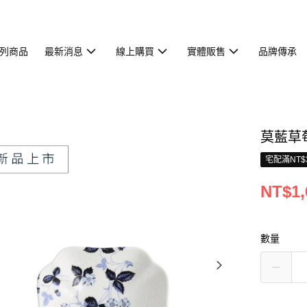
列商品
最新消息
線上購買
實體販售
品牌傳承
莫藍草
宅配滿NT$
NT$1,
數量