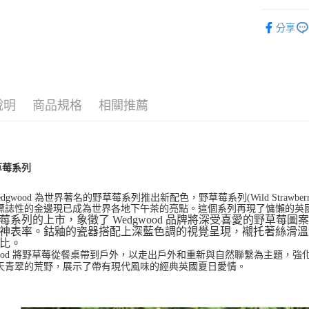
黑貓宅急
◆餐盤器
每筆NT$2
分享
說明
商品規格
相關推薦
草莓系列
 Wedgwood 為世界著名的野草莓系列推出新配色，野草莓系列(Wild Straw
標誌性的金邊現已成為世界各地下午茶的亮點。這個系列再現了慵懶的英
莓系列的上市，象徵了 Wedgwood 品牌將深受喜愛的野草
神表率。鈷釉的瓷器搭配上深藍色調的視覺呈現，襯托著絲滑溫
比。
wood 將野草莓從餐桌帶到戶外，以走出戶外和重新與自然聯繫為主題，強化了 
天青翠的荒野，展示了帶有現代風味的經典英國夏日愛情。