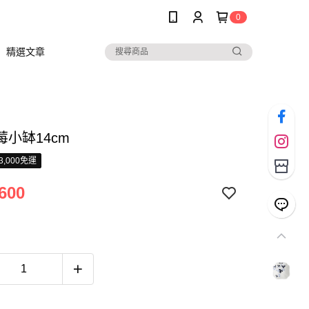
0
精選文章
莓小缽14cm
3,000免運
600