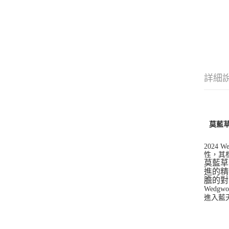
詳細
莫藍
2024
性，其
莫藍草
進的精
膽的對
Wedg
進入藍