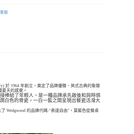
便
皿
餐碗/缽/盅
00，滿NT$3,000(含以上)免運費
客服
berry) 於 1964 年創立，奠定了品牌優雅、英式古典的象徵
國夏天的感覺。
莓圖案接棒給了年輕人，是一種品牌承先啟後和與時俱
潤白色的骨瓷，一白一藍之間呈現出餐瓷活潑大
Wedgwood 的品牌代碼-“表達自由”，莫藍色從餐桌