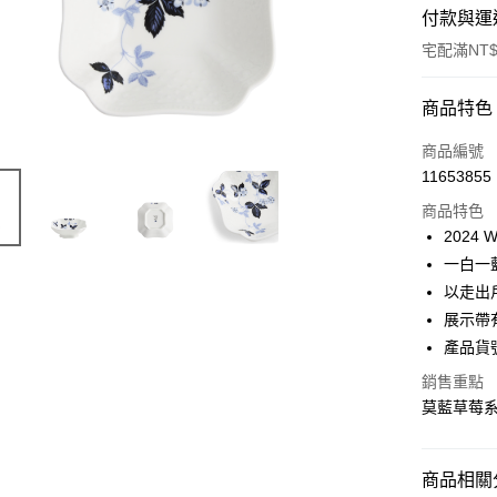
付款與運
宅配滿NT$
付款方式
商品特色
信用卡一
商品編號
11653855
信用卡分
商品特色
3 期 
2024
合作金
一白一
LINE Pay
華南商
以走出
Apple Pay
上海商
展示帶
國泰世
產品貨號:
街口支付
臺灣中
匯豐（
銷售重點
Google Pa
聯邦商
莫藍草莓
元大商
玉山商
運送方式
台新國
商品相關分
台灣樂