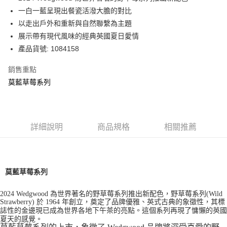
華南商業銀行
彰化商業銀行
一白一藍呈現出餐瓷活潑大膽的對比
Apple Pay
上海商業儲蓄銀行
台北富邦商業銀行
國泰世華商業銀行
兆豐國際商業銀行
以走出戶外和重新與自然聯繫為主題
街口支付
臺灣中小企業銀行
台中商業銀行
展示帶有現代風味的經典英國夏日愛情
匯豐（台灣）商業銀行
華泰商業銀行
產品貨號: 1084158
Google Pay
聯邦商業銀行
遠東國際商業銀行
元大商業銀行
永豐商業銀行
銷售重點
運送方式
玉山商業銀行
星展（台灣）商業銀行
莫藍草莓系列
台新國際商業銀行
中國信託商業銀行
黑貓宅急便
台灣樂天信用卡公司
每筆NT$200，滿NT$3,000(含以上)免運費
詳細說明
商品規格
相關推薦
莫藍草莓系列
2024 Wedgwood 為世界著名的野草莓系列推出新配色，野草莓系列(Wild
Strawberry) 於 1964 年創立，奠定了品牌優雅、英式古典的象徵性，其標
誌性的金邊現已成為世界各地下午茶的亮點。這個系列再現了慵懶的英國
夏天的感覺。