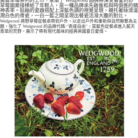
莫藍草莓系列的上市，象徵了 Wedgwood 品牌將深受喜愛的野
草莓圖案接棒給了年輕人，是一種品牌承先啟後和與時俱進的精
神表率。鈷釉的瓷器搭配上深藍色調的視覺呈現，襯托著絲滑溫
潤白色的骨瓷，一白一藍之間呈現出餐瓷活潑大膽的對比。
Wedgwood 將野草莓從餐桌帶到戶外，以走出戶外和重新與自然聯繫為主
題，強化了 Wedgwood 的品牌代碼-“表達自由”，莫藍色從餐桌進入藍天
青翠的荒野，展示了帶有現代風味的經典英國夏日愛情。