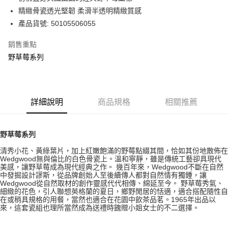
華南商業銀行
彰化商業銀行
精緻骨瓷透光堅韌 柔滑半透明精緻質感
Apple Pay
上海商業儲蓄銀行
台北富邦商業銀行
國泰世華商業銀行
兆豐國際商業銀行
產品貨號: 50105506055
街口支付
臺灣中小企業銀行
台中商業銀行
銷售重點
匯豐（台灣）商業銀行
華泰商業銀行
Google Pay
聯邦商業銀行
遠東國際商業銀行
野草莓系列
元大商業銀行
永豐商業銀行
運送方式
玉山商業銀行
星展（台灣）商業銀行
台新國際商業銀行
中國信託商業銀行
黑貓宅急便
台灣樂天信用卡公司
詳細說明
商品規格
相關推薦
每筆NT$200，滿NT$3,000(含以上)免運費
野草莓系列
清秀小花、黃綠葉片，加上紅嫩飽滿的野莓點綴其間，恰如其份地散佈在
Wedgwood無與倫比的白色骨瓷上。溫和寧靜，雖是傳統工藝卻具現代
美感，讓野草莓成為現代經典之作。 幾百年來，Wedgwood不斷在自然
中發掘設計謬斯，從品牌創始人至後續傳人都對自然情有獨鍾，讓
Wedgwood從自然取材的創作靈感代代相傳、綿延至今。 野草莓秀氣、
細緻的花色，引人聯想英格蘭的夏日，鄉野閒居的恬適，適合搭配隨性自
在或稍具規格的用餐，當然也適合在花園中飲茶品茗。1965年出品以
來，這套瓷組也理所當然成為送禮時餽贈小姐女士的不二選擇。