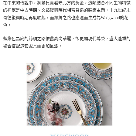
在中東的傳說中，獅鷲負責看守北方的黃金，這類結合不同生物特徵
的神獸是中古時期、文藝復興時代相當普遍的裝飾主題，十九世紀末
哥德復興時期再度崛起，而絲綢之路也應運而生成為Wedgwood的花
色。
藍綠色為底的絲綢之路依舊高尚華麗，卻更顯現代尊榮，盛大隆重的
場合搭配這套瓷具而更加氣派。