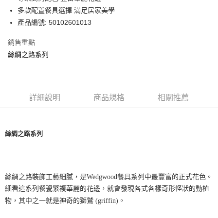
華南商業銀行
彰化商業銀行
多款配置餐具選擇 滿足居家美學
Apple Pay
上海商業儲蓄銀行
台北富邦商業銀行
國泰世華商業銀行
兆豐國際商業銀行
產品編號: 50102601013
街口支付
臺灣中小企業銀行
台中商業銀行
銷售重點
匯豐（台灣）商業銀行
華泰商業銀行
Google Pay
聯邦商業銀行
遠東國際商業銀行
絲綢之路系列
元大商業銀行
永豐商業銀行
運送方式
玉山商業銀行
星展（台灣）商業銀行
台新國際商業銀行
中國信託商業銀行
黑貓宅急便
台灣樂天信用卡公司
詳細說明
商品規格
相關推薦
每筆NT$200，滿NT$3,000(含以上)免運費
絲綢之路系列
絲綢之路裝飾工藝細膩，是Wedgwood餐具系列中最豐富的正式花色。
細看這系列餐瓷繁複華麗的花邊，就會發現各式各樣奇形怪狀的動植
物，其中之一就是神奇的獅鷲 (griffin)。