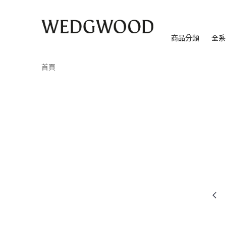
商品分類
全系
首頁