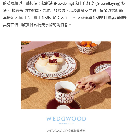
的英國精湛工藝技法：點彩法 (Powdering) 和上色打底 (Groundlaying) 技
法。 橢圓形浮雕徽章、高雅月桂葉紋，以及富麗堂皇的手描金滾邊裝飾，
再搭配大膽用色，讓此系列更加引人注目。 文藝復興系列的目標客群即是
具有自信且欣賞各式精美事物的消費者。