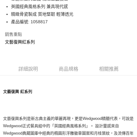
華南商業銀行
彰化商業銀行
英國經典風格系列 兼具現代感
Apple Pay
上海商業儲蓄銀行
台北富邦商業銀行
國泰世華商業銀行
兆豐國際商業銀行
精緻骨瓷製成 質地堅韌 輕薄透光
街口支付
臺灣中小企業銀行
台中商業銀行
產品編號: 1058817
匯豐（台灣）商業銀行
華泰商業銀行
Google Pay
聯邦商業銀行
遠東國際商業銀行
銷售重點
元大商業銀行
永豐商業銀行
文藝復興紅系列
運送方式
玉山商業銀行
星展（台灣）商業銀行
台新國際商業銀行
中國信託商業銀行
黑貓宅急便
台灣樂天信用卡公司
每筆NT$200，滿NT$3,000(含以上)免運費
詳細說明
商品規格
相關推薦
文藝復興 紅系列
文藝復興系列是新古典主義的華麗再現，更是Wedgwood精髓代表，可說是
Wedgwood正式餐具組中的「英國經典風格系列」。 設計靈感來自
Wedgwood典藏圖庫中經典的橢圓形浮雕徽章圖案和月桂葉紋，及流傳百年