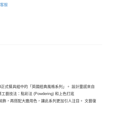
便
客服
00，滿NT$3,000(含以上)免運費
ood正式餐具組中的「英國經典風格系列」。 設計靈感來自
法：點彩法 (Powdering) 和上色打底
金滾邊裝飾，再搭配大膽用色，讓此系列更加引人注目。 文藝復