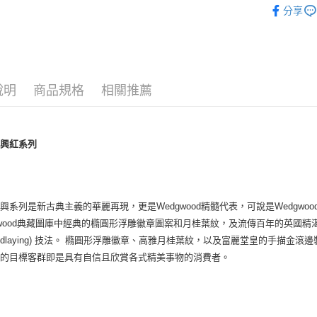
黑貓宅急
分享
每筆NT$2
說明
商品規格
相關推薦
復興紅系列
興系列是新古典主義的華麗再現，更是Wedgwood精髓代表，可說是Wedgw
gwood典藏圖庫中經典的橢圓形浮雕徽章圖案和月桂葉紋，及流傳百年的英國精湛工藝技
oundlaying) 技法。 橢圓形浮雕徽章、高雅月桂葉紋，以及富麗堂皇的手描
列的目標客群即是具有自信且欣賞各式精美事物的消費者。