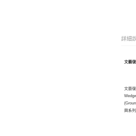
詳細
文藝
文藝復
Wed
(Gr
興系