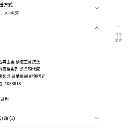
送方式
3,000免運
清除
次付款
紀錄
期付款
0 利率 每期
NT$666
21家銀行
古典主義 精湛工藝技法
庫商業銀行
第一商業銀行
典風格系列 兼具現代感
業銀行
彰化商業銀行
瓷製成 質地堅韌 輕薄透光
業儲蓄銀行
台北富邦商業銀行
 1058818
華商業銀行
兆豐國際商業銀行
小企業銀行
台中商業銀行
台灣）商業銀行
華泰商業銀行
紅系列
y
業銀行
遠東國際商業銀行
業銀行
永豐商業銀行
業銀行
星展（台灣）商業銀行
類 (1)
際商業銀行
中國信託商業銀行
天信用卡公司
皿
餐碗/缽/盅