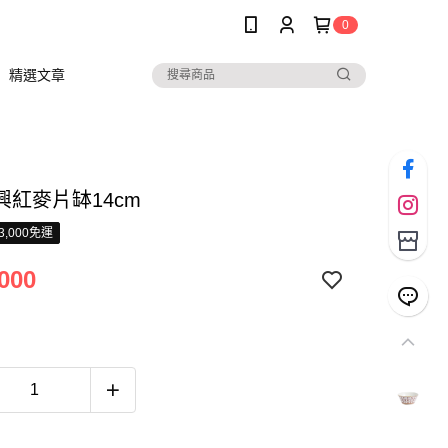
0
精選文章
興紅麥片缽14cm
3,000免運
000