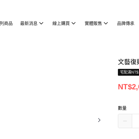
列商品
最新消息
線上購買
實體販售
品牌傳承
文藝復
宅配滿NT$
NT$2,
數量