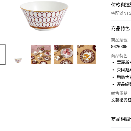
付款與運
宅配滿NT$
付款方式
商品特色
信用卡一
商品編號
8626365
信用卡分
商品特色
3 期 
華麗新
合作金
英國經
LINE Pay
華南商
精緻骨
Apple Pay
上海商
產品編號:
國泰世
街口支付
銷售重點
臺灣中
匯豐（
文藝復興
Google Pa
聯邦商
元大商
玉山商
商品相關分
運送方式
台新國
台灣樂
◆餐盤器