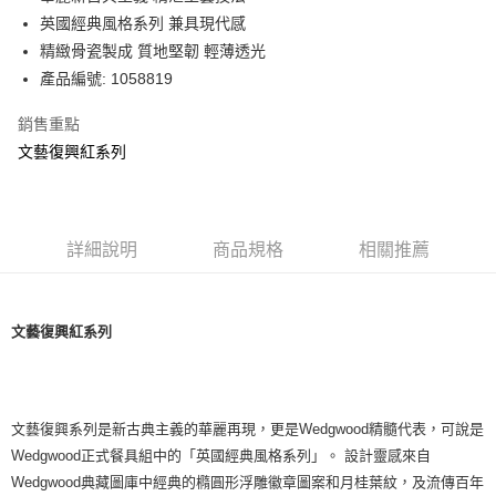
華南商業銀行
彰化商業銀行
英國經典風格系列 兼具現代感
Apple Pay
上海商業儲蓄銀行
台北富邦商業銀行
國泰世華商業銀行
兆豐國際商業銀行
精緻骨瓷製成 質地堅韌 輕薄透光
街口支付
臺灣中小企業銀行
台中商業銀行
產品編號: 1058819
匯豐（台灣）商業銀行
華泰商業銀行
Google Pay
聯邦商業銀行
遠東國際商業銀行
銷售重點
元大商業銀行
永豐商業銀行
文藝復興紅系列
運送方式
玉山商業銀行
星展（台灣）商業銀行
台新國際商業銀行
中國信託商業銀行
黑貓宅急便
台灣樂天信用卡公司
每筆NT$200，滿NT$3,000(含以上)免運費
詳細說明
商品規格
相關推薦
文藝復興紅系列
文藝復興系列是新古典主義的華麗再現，更是Wedgwood精髓代表，可說是
Wedgwood正式餐具組中的「英國經典風格系列」。 設計靈感來自
Wedgwood典藏圖庫中經典的橢圓形浮雕徽章圖案和月桂葉紋，及流傳百年