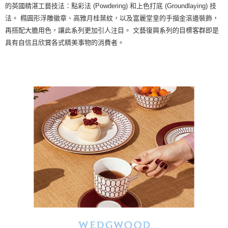
的英國精湛工藝技法：點彩法 (Powdering) 和上色打底 (Groundlaying) 技
法。 橢圓形浮雕徽章、高雅月桂葉紋，以及富麗堂皇的手描金滾邊裝飾，
再搭配大膽用色，讓此系列更加引人注目。 文藝復興系列的目標客群即是
具有自信且欣賞各式精美事物的消費者。