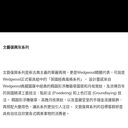
文藝復興灰系列
文藝復興系列是新古典主義的華麗再現，更是Wedgwood精髓代表，可說是
Wedgwood正式餐具組中的「英國經典風格系列」。 設計靈感來自
Wedgwood典藏圖庫中經典的橢圓形浮雕徽章圖案和月桂葉紋，及流傳百年
的英國精湛工藝技法：點彩法 (Powdering) 和上色打底 (Groundlaying) 技
法。 橢圓形浮雕徽章、高雅月桂葉紋，以及富麗堂皇的手描金滾邊裝飾，
再搭配大膽用色，讓此系列更加引人注目。 文藝復興系列的目標客群即是
具有自信且欣賞各式精美事物的消費者。