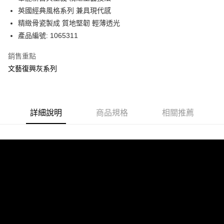
華南商業銀行
彰化商業銀行
英國經典風格系列 兼具現代感
Apple Pay
上海商業儲蓄銀行
台北富邦商業銀行
國泰世華商業銀行
兆豐國際商業銀行
精緻骨瓷製成 質地堅韌 輕薄透光
街口支付
臺灣中小企業銀行
台中商業銀行
產品編號: 1065311
匯豐（台灣）商業銀行
華泰商業銀行
Google Pay
聯邦商業銀行
遠東國際商業銀行
銷售重點
元大商業銀行
永豐商業銀行
文藝復興灰系列
運送方式
玉山商業銀行
星展（台灣）商業銀行
台新國際商業銀行
中國信託商業銀行
黑貓宅急便
台灣樂天信用卡公司
每筆NT$200，滿NT$3,000(含以上)免運費
詳細說明
商品規格
相關推薦