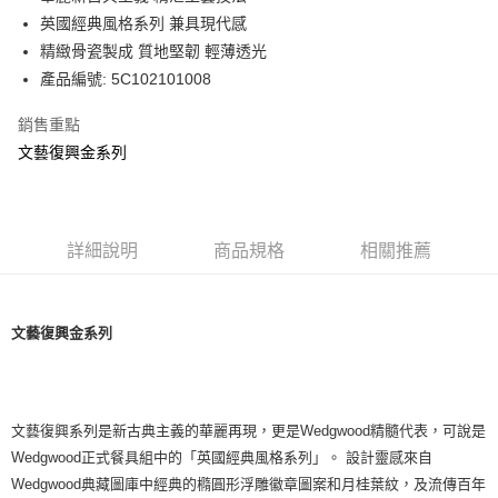
華南商業銀行
彰化商業銀行
英國經典風格系列 兼具現代感
Apple Pay
上海商業儲蓄銀行
台北富邦商業銀行
國泰世華商業銀行
兆豐國際商業銀行
精緻骨瓷製成 質地堅韌 輕薄透光
街口支付
臺灣中小企業銀行
台中商業銀行
產品編號: 5C102101008
匯豐（台灣）商業銀行
華泰商業銀行
Google Pay
聯邦商業銀行
遠東國際商業銀行
銷售重點
元大商業銀行
永豐商業銀行
文藝復興金系列
運送方式
玉山商業銀行
星展（台灣）商業銀行
台新國際商業銀行
中國信託商業銀行
黑貓宅急便
台灣樂天信用卡公司
每筆NT$200，滿NT$3,000(含以上)免運費
詳細說明
商品規格
相關推薦
文藝復興金系列
文藝復興系列是新古典主義的華麗再現，更是Wedgwood精髓代表，可說是
Wedgwood正式餐具組中的「英國經典風格系列」。 設計靈感來自
Wedgwood典藏圖庫中經典的橢圓形浮雕徽章圖案和月桂葉紋，及流傳百年