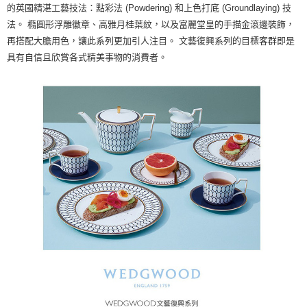
的英國精湛工藝技法：點彩法 (Powdering) 和上色打底 (Groundlaying) 技
法。 橢圓形浮雕徽章、高雅月桂葉紋，以及富麗堂皇的手描金滾邊裝飾，
再搭配大膽用色，讓此系列更加引人注目。 文藝復興系列的目標客群即是
具有自信且欣賞各式精美事物的消費者。