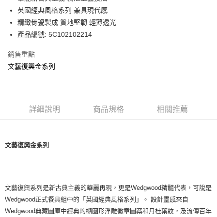
華南商業銀行
彰化商業銀行
英國經典風格系列 兼具現代感
Apple Pay
上海商業儲蓄銀行
台北富邦商業銀行
國泰世華商業銀行
兆豐國際商業銀行
精緻骨瓷製成 質地堅韌 輕薄透光
街口支付
臺灣中小企業銀行
台中商業銀行
產品編號: 5C102102214
匯豐（台灣）商業銀行
華泰商業銀行
Google Pay
聯邦商業銀行
遠東國際商業銀行
銷售重點
元大商業銀行
永豐商業銀行
文藝復興金系列
運送方式
玉山商業銀行
星展（台灣）商業銀行
台新國際商業銀行
中國信託商業銀行
黑貓宅急便
台灣樂天信用卡公司
每筆NT$200，滿NT$3,000(含以上)免運費
詳細說明
商品規格
相關推薦
文藝復興金系列
文藝復興系列是新古典主義的華麗再現，更是Wedgwood精髓代表，可說是
Wedgwood正式餐具組中的「英國經典風格系列」。 設計靈感來自
Wedgwood典藏圖庫中經典的橢圓形浮雕徽章圖案和月桂葉紋，及流傳百年