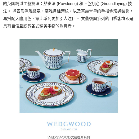
的英國精湛工藝技法：點彩法 (Powdering) 和上色打底 (Groundlaying) 技
法。 橢圓形浮雕徽章、高雅月桂葉紋，以及富麗堂皇的手描金滾邊裝飾，
再搭配大膽用色，讓此系列更加引人注目。 文藝復興系列的目標客群即是
具有自信且欣賞各式精美事物的消費者。