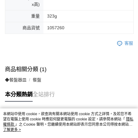
x高)
重量
323g
商品貨號
1057260
客服
商品相關分類 (1)
◆餐盤器皿
餐盤
本分類熱銷
全站排行
本網站中使用 cookie，欲查詢有關本網站使用 cookie 方式之詳情，及若您不希
熱門標籤
望在電腦上使用 cookie 時應如何變更電腦的 cookie 設定，請參閱本網站「
隱私
權條款
」之 Cookie 聲明。您繼續使用本網站即表示您同意本公司得按本網站使
用條款之 Cookie 聲明使用 cookie。
了解更多 >