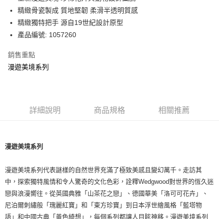
華南商業銀行
彰化商業銀行
精緻骨瓷製成 質地堅韌 柔滑半透明質感
Apple Pay
上海商業儲蓄銀行
台北富邦商業銀行
國泰世華商業銀行
兆豐國際商業銀行
精緻獨特把手 源自19世紀設計原型
街口支付
臺灣中小企業銀行
台中商業銀行
產品編號: 1057260
匯豐（台灣）商業銀行
華泰商業銀行
Google Pay
聯邦商業銀行
遠東國際商業銀行
銷售重點
元大商業銀行
永豐商業銀行
漫遊美境系列
運送方式
玉山商業銀行
星展（台灣）商業銀行
台新國際商業銀行
中國信託商業銀行
黑貓宅急便
台灣樂天信用卡公司
每筆NT$200，滿NT$3,000(含以上)免運費
詳細說明
商品規格
相關推薦
漫遊美境系列
漫遊美境系列代表謎樣的自然世界充滿了極致美感且變幻萬千。走訪其
中，探索獨特風情和令人驚奇的文化色彩，詮釋Wedgwood對世界的恆久迷
戀與浪漫嚮往。從英國典雅「山茶花之戀」、德國華美「洛可可花卉」、
尼泊爾刺繡般「瑰麗紅寶」和「東方珍寶」到日本浮世繪風格「藍塔物
語」和中國古典「黃色綺想」，每個系列都讓人目眩神移。漫遊美境系列