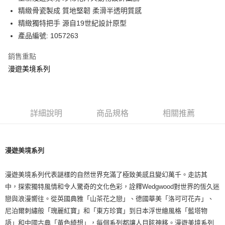
華南商業銀行
彰化商業銀行
精緻骨瓷製成 質地堅韌 柔滑半透明質感
Apple Pay
上海商業儲蓄銀行
台北富邦商業銀行
國泰世華商業銀行
兆豐國際商業銀行
精緻獨特把手 源自19世紀設計原型
街口支付
臺灣中小企業銀行
台中商業銀行
產品編號: 1057263
匯豐（台灣）商業銀行
華泰商業銀行
Google Pay
聯邦商業銀行
遠東國際商業銀行
銷售重點
元大商業銀行
永豐商業銀行
漫遊美境系列
運送方式
玉山商業銀行
星展（台灣）商業銀行
台新國際商業銀行
中國信託商業銀行
黑貓宅急便
台灣樂天信用卡公司
每筆NT$200，滿NT$3,000(含以上)免運費
詳細說明
商品規格
相關推薦
漫遊美境系列
漫遊美境系列代表謎樣的自然世界充滿了極致美感且變幻萬千。走訪其
中，探索獨特風情和令人驚奇的文化色彩，詮釋Wedgwood對世界的恆久迷
戀與浪漫嚮往。從英國典雅「山茶花之戀」、德國華美「洛可可花卉」、
尼泊爾刺繡般「瑰麗紅寶」和「東方珍寶」到日本浮世繪風格「藍塔物
語」和中國古典「黃色綺想」，每個系列都讓人目眩神移。漫遊美境系列