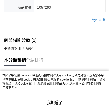
商品貨號
1057263
客服
商品相關分類 (1)
◆餐盤器皿
餐盤
本分類熱銷
全站排行
本網站中使用 cookie，欲查詢有關本網站使用 cookie 方式之詳情，及若您不希
熱門標籤
望在電腦上使用 cookie 時應如何變更電腦的 cookie 設定，請參閱本網站「
隱私
權條款
」之 Cookie 聲明。您繼續使用本網站即表示您同意本公司得按本網站使
用條款之 Cookie 聲明使用 cookie。
了解更多 >
我知道了