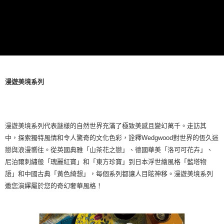
漫遊美境系列
漫遊美境系列代表謎樣的自然世界充滿了極致美感且變幻萬千。走訪其
中，探索獨特風情和令人驚奇的文化色彩，詮釋Wedgwood對世界的恆久迷
戀與浪漫嚮往。從英國典雅「山茶花之戀」、德國華美「洛可可花卉」、
尼泊爾刺繡般「瑰麗紅寶」和「東方珍寶」到日本浮世繪風格「藍塔物
語」和中國古典「黃色綺想」，每個系列都讓人目眩神移。漫遊美境系列
邀您演繹屬於您的奇幻奢華風格！