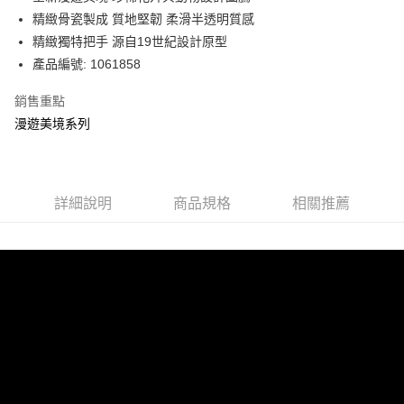
華南商業銀行
彰化商業銀行
精緻骨瓷製成 質地堅韌 柔滑半透明質感
Apple Pay
上海商業儲蓄銀行
台北富邦商業銀行
國泰世華商業銀行
兆豐國際商業銀行
精緻獨特把手 源自19世紀設計原型
街口支付
臺灣中小企業銀行
台中商業銀行
產品編號: 1061858
匯豐（台灣）商業銀行
華泰商業銀行
Google Pay
聯邦商業銀行
遠東國際商業銀行
銷售重點
元大商業銀行
永豐商業銀行
漫遊美境系列
運送方式
玉山商業銀行
星展（台灣）商業銀行
台新國際商業銀行
中國信託商業銀行
黑貓宅急便
台灣樂天信用卡公司
每筆NT$200，滿NT$3,000(含以上)免運費
詳細說明
商品規格
相關推薦