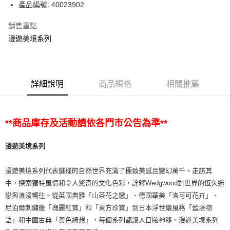
產品編號: 40023902
銷售重點
漫遊美境系列
詳細說明
商品規格
相關推薦
**商品庫存及活動請依各門市公告為準**
漫遊美境系列
漫遊美境系列代表謎樣的自然世界充滿了極致美感且變幻萬千。走訪其
中，探索獨特風情和令人驚奇的文化色彩，詮釋Wedgwood對世界的恆久迷
戀與浪漫嚮往。從英國典雅「山茶花之戀」、德國華美「洛可可花卉」、
尼泊爾刺繡般「瑰麗紅寶」和「東方珍寶」到日本浮世繪風格「藍塔物
語」和中國古典「黃色綺想」，每個系列都讓人目眩神移。漫遊美境系列