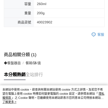
容量
260ml
重量
200g
商品貨號
40023902
客服
商品相關分類 (1)
◆餐盤器皿
餐碗/缽/盅
本分類熱銷
全站排行
本網站中使用 cookie，欲查詢有關本網站使用 cookie 方式之詳情，及若您不希
熱門標籤
望在電腦上使用 cookie 時應如何變更電腦的 cookie 設定，請參閱本網站「
隱私
權條款
」之 Cookie 聲明。您繼續使用本網站即表示您同意本公司得按本網站使
用條款之 Cookie 聲明使用 cookie。
了解更多 >