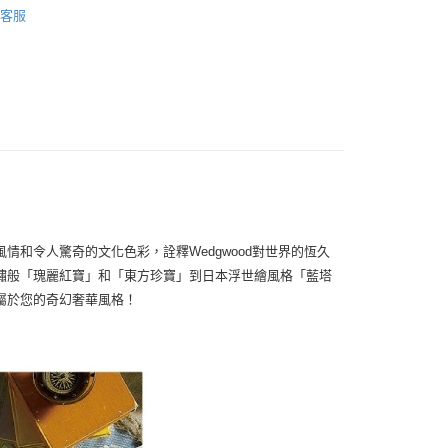
便
客服
00，滿NT$3,000(含以上)免運費
和令人驚奇的文化色彩，詮釋Wedgwood對世界的恆久
繡般「瑰麗紅寶」和「東方珍寶」到日本浮世繪風格「藍塔
屬於您的奇幻奢華風格！