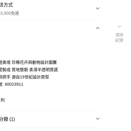
送方式
3,000免運
清除
次付款
紀錄
期付款
0 利率 每期
NT$700
21家銀行
遊美境 珍稀花卉與動物設計圖騰
庫商業銀行
第一商業銀行
瓷製成 質地堅韌 柔滑半透明質感
業銀行
彰化商業銀行
特把手 源自19世紀設計原型
業儲蓄銀行
台北富邦商業銀行
 40023911
華商業銀行
兆豐國際商業銀行
小企業銀行
台中商業銀行
台灣）商業銀行
華泰商業銀行
系列
y
業銀行
遠東國際商業銀行
業銀行
永豐商業銀行
業銀行
星展（台灣）商業銀行
類 (1)
際商業銀行
中國信託商業銀行
天信用卡公司
皿
方形/長形/造型盤