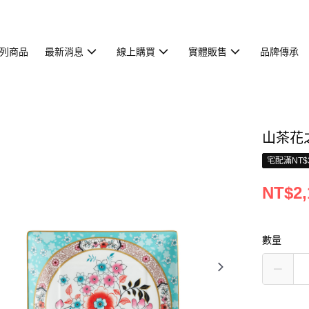
列商品
最新消息
線上購買
實體販售
品牌傳承
山茶花之
宅配滿NT$
NT$2,
數量