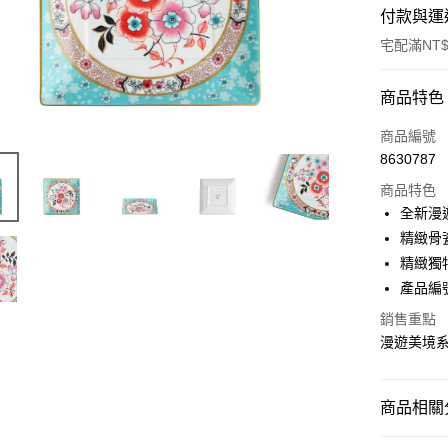
付款與運
宅配滿NT$
付款方式
商品特色
信用卡一
商品編號
8630787
信用卡分
商品特色
3 期 
全新漫
合作金
精緻骨
LINE Pay
華南商
精緻獨
Apple Pay
上海商
產品編號:
國泰世
街口支付
銷售重點
臺灣中
匯豐（
漫遊美境
Google Pa
聯邦商
元大商
玉山商
商品相關分
運送方式
台新國
台灣樂
◆餐盤器