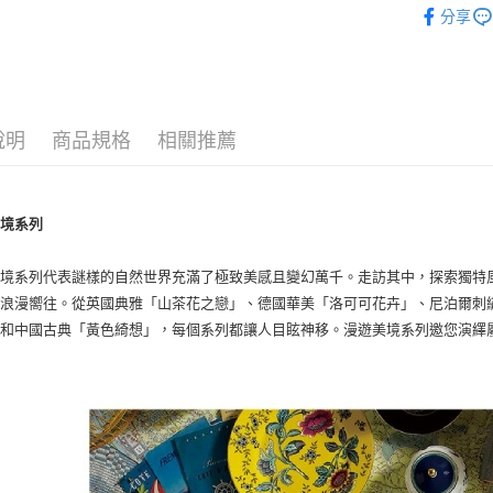
黑貓宅急
分享
每筆NT$2
說明
商品規格
相關推薦
美境系列
境系列代表謎樣的自然世界充滿了極致美感且變幻萬千。走訪其中，探索獨特風情
與浪漫嚮往。從英國典雅「山茶花之戀」、德國華美「洛可可花卉」、尼泊爾刺
」和中國古典「黃色綺想」，每個系列都讓人目眩神移。漫遊美境系列邀您演繹