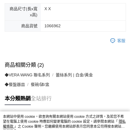
商品尺寸(長x寬
X X
x高)
商品貨號
1066962
客服
商品相關分類 (2)
◆VERA WANG 聯名系列
蕾絲系列 | 白金/黃金
◆餐盤器皿
餐碗/缽/盅
本分類熱銷
全站排行
本網站中使用 cookie，欲查詢有關本網站使用 cookie 方式之詳情，及若您不希
熱門標籤
望在電腦上使用 cookie 時應如何變更電腦的 cookie 設定，請參閱本網站「
隱私
權條款
」之 Cookie 聲明。您繼續使用本網站即表示您同意本公司得按本網站使