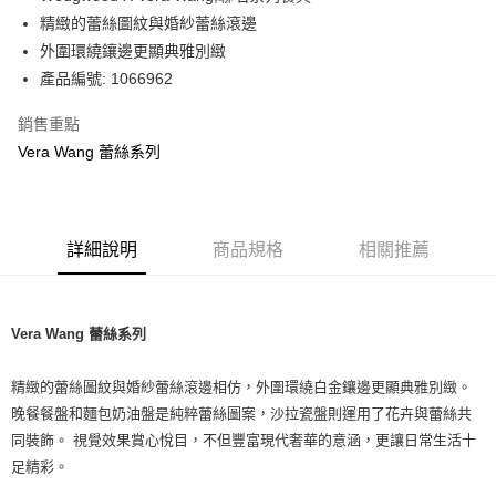
華南商業銀行
彰化商業銀行
精緻的蕾絲圖紋與婚紗蕾絲滾邊
Apple Pay
上海商業儲蓄銀行
台北富邦商業銀行
國泰世華商業銀行
兆豐國際商業銀行
外圍環繞鑲邊更顯典雅別緻
街口支付
臺灣中小企業銀行
台中商業銀行
產品編號: 1066962
匯豐（台灣）商業銀行
華泰商業銀行
Google Pay
聯邦商業銀行
遠東國際商業銀行
銷售重點
元大商業銀行
永豐商業銀行
Vera Wang 蕾絲系列
運送方式
玉山商業銀行
星展（台灣）商業銀行
台新國際商業銀行
中國信託商業銀行
黑貓宅急便
台灣樂天信用卡公司
每筆NT$200，滿NT$3,000(含以上)免運費
詳細說明
商品規格
相關推薦
Vera Wang 蕾絲系列
精緻的蕾絲圖紋與婚紗蕾絲滾邊相仿，外圍環繞白金鑲邊更顯典雅別緻。
晚餐餐盤和麵包奶油盤是純粹蕾絲圖案，沙拉瓷盤則運用了花卉與蕾絲共
同裝飾。 視覺效果賞心悅目，不但豐富現代奢華的意涵，更讓日常生活十
足精彩。