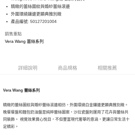
華南商業銀行
彰化商業銀行
精緻的蕾絲圖紋與婚紗蕾絲滾邊
Apple Pay
上海商業儲蓄銀行
台北富邦商業銀行
國泰世華商業銀行
兆豐國際商業銀行
外圍環繞鑲邊更顯典雅別緻
街口支付
臺灣中小企業銀行
台中商業銀行
產品編號: 50127201004
匯豐（台灣）商業銀行
華泰商業銀行
Google Pay
聯邦商業銀行
遠東國際商業銀行
銷售重點
元大商業銀行
永豐商業銀行
Vera Wang 蕾絲系列
運送方式
玉山商業銀行
星展（台灣）商業銀行
台新國際商業銀行
中國信託商業銀行
黑貓宅急便
台灣樂天信用卡公司
每筆NT$200，滿NT$3,000(含以上)免運費
詳細說明
商品規格
相關推薦
Vera Wang 蕾絲系列
精緻的蕾絲圖紋與婚紗蕾絲滾邊相仿，外圍環繞白金鑲邊更顯典雅別緻。
晚餐餐盤和麵包奶油盤是純粹蕾絲圖案，沙拉瓷盤則運用了花卉與蕾絲共
同裝飾。 視覺效果賞心悅目，不但豐富現代奢華的意涵，更讓日常生活十
足精彩。