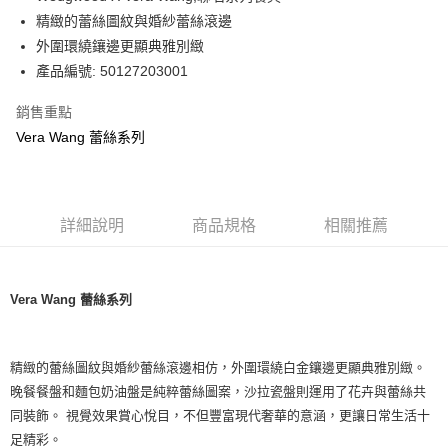
華南商業銀行
彰化商業銀行
精緻的蕾絲圖紋與婚紗蕾絲滾邊
Apple Pay
上海商業儲蓄銀行
台北富邦商業銀行
國泰世華商業銀行
兆豐國際商業銀行
外圍環繞鑲邊更顯典雅別緻
街口支付
臺灣中小企業銀行
台中商業銀行
產品編號: 50127203001
匯豐（台灣）商業銀行
華泰商業銀行
Google Pay
聯邦商業銀行
遠東國際商業銀行
銷售重點
元大商業銀行
永豐商業銀行
Vera Wang 蕾絲系列
運送方式
玉山商業銀行
星展（台灣）商業銀行
台新國際商業銀行
中國信託商業銀行
黑貓宅急便
台灣樂天信用卡公司
每筆NT$200，滿NT$3,000(含以上)免運費
詳細說明
商品規格
相關推薦
Vera Wang 蕾絲系列
精緻的蕾絲圖紋與婚紗蕾絲滾邊相仿，外圍環繞白金鑲邊更顯典雅別緻。
晚餐餐盤和麵包奶油盤是純粹蕾絲圖案，沙拉瓷盤則運用了花卉與蕾絲共
同裝飾。 視覺效果賞心悅目，不但豐富現代奢華的意涵，更讓日常生活十
足精彩。