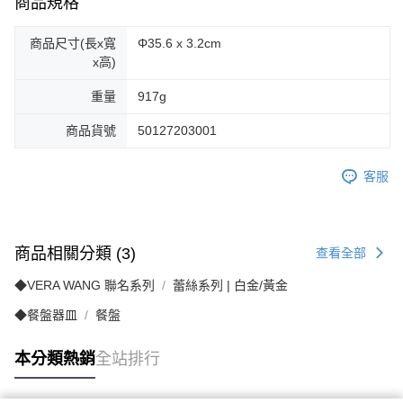
商品規格
商品尺寸(長x寬
Φ35.6 x 3.2cm
x高)
重量
917g
商品貨號
50127203001
客服
商品相關分類 (3)
查看全部
◆VERA WANG 聯名系列
蕾絲系列 | 白金/黃金
◆餐盤器皿
餐盤
本分類熱銷
全站排行