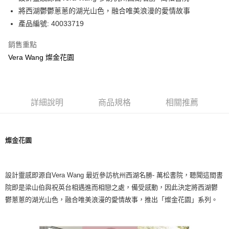
華南商業銀行
彰化商業銀行
將西湖鬱鬱蔥蔥的湖光山色，融合唯美浪漫的愛情故事
Apple Pay
上海商業儲蓄銀行
台北富邦商業銀行
國泰世華商業銀行
兆豐國際商業銀行
產品編號: 40033719
街口支付
臺灣中小企業銀行
台中商業銀行
銷售重點
匯豐（台灣）商業銀行
華泰商業銀行
Google Pay
聯邦商業銀行
遠東國際商業銀行
Vera Wang 燦金花園
元大商業銀行
永豐商業銀行
運送方式
玉山商業銀行
星展（台灣）商業銀行
台新國際商業銀行
中國信託商業銀行
黑貓宅急便
台灣樂天信用卡公司
詳細說明
商品規格
相關推薦
每筆NT$200，滿NT$3,000(含以上)免運費
燦金花園
設計靈感即源自Vera Wang 最近參訪杭州西湖名勝- 萬松書院，聽聞這間書
院即是梁山伯與祝英台相遇進而相戀之處，備受感動，因此決定將西湖鬱
鬱蔥蔥的湖光山色，融合唯美浪漫的愛情故事，推出「燦金花園」系列。