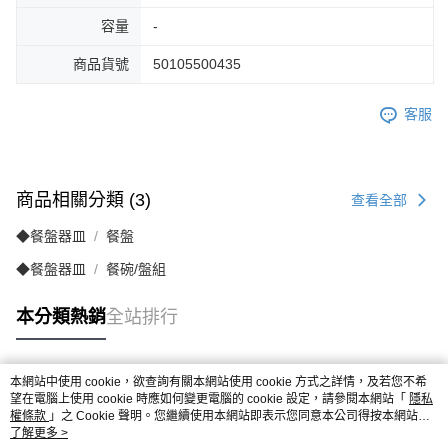
容量
-
商品貨號
50105500435
客服
商品相關分類 (3)
查看全部
◆餐盤器皿
餐盤
◆餐盤器皿
餐碗/盤組
本分類熱銷
全站排行
本網站中使用 cookie，欲查詢有關本網站使用 cookie 方式之詳情，及若您不希
熱門標籤
望在電腦上使用 cookie 時應如何變更電腦的 cookie 設定，請參閱本網站「
隱私
權條款
」之 Cookie 聲明。您繼續使用本網站即表示您同意本公司得按本網站使
用條款之 Cookie 聲明使用 cookie。
了解更多 >