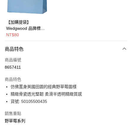
華南商業銀行
彰化商業銀行
Apple Pay
上海商業儲蓄銀行
台北富邦商業銀行
國泰世華商業銀行
兆豐國際商業銀行
街口支付
臺灣中小企業銀行
台中商業銀行
【加購提袋】
匯豐（台灣）商業銀行
華泰商業銀行
Wedgwood 品牌標誌
Google Pay
聯邦商業銀行
遠東國際商業銀行
橫式提袋(長43x寬22x
NT$80
元大商業銀行
永豐商業銀行
側30cm)
運送方式
玉山商業銀行
星展（台灣）商業銀行
商品特色
台新國際商業銀行
中國信託商業銀行
黑貓宅急便
台灣樂天信用卡公司
商品編號
每筆NT$200，滿NT$3,000(含以上)免運費
8657411
商品特色
仿佛置身英國田園的經典野草莓圖樣
精緻骨瓷透光堅韌 柔滑半透明精緻質感
貨號: 50105500435
銷售重點
野草莓系列