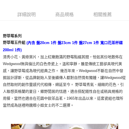
詳細說明
商品規格
相關推薦
野草莓系列
野草莓五件組
(內含 盤20cm 1件 盤23cm 1件 盤27cm 1件 寬口花茶杯碟
200ml 1件)
清秀小花、黃綠葉片，加上紅嫩飽滿的野莓點綴其間，恰如其份地散佈在
Wedgwood無與倫比的白色骨瓷上。溫和寧靜，雖是傳統工藝卻具現代美
感，讓野草莓成為現代經典之作。 幾百年來，Wedgwood不斷在自然中發
掘設計謬斯，從品牌創始人至後續傳人都對自然情有獨鍾，讓Wedgwood從
自然取材的創作靈感代代相傳、綿延至今。 野草莓秀氣、細緻的花色，引
人聯想英格蘭的夏日，鄉野閒居的恬適，適合搭配隨性自在或稍具規格的
用餐，當然也適合在花園中飲茶品茗。1965年出品以來，這套瓷組也理所
當然成為送禮時餽贈小姐女士的不二選擇。